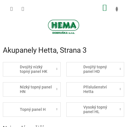
Přejít
NÁKUP
na
obsah
KOŠÍK
Akupanely Hetta
, Strana 3
Dvojitý nízký
Dvojitý topný
topný panel HK
panel HD
Nízký topný panel
Příslušenství
HN
Hetta
Vysoký topný
Topný panel H
panel HL