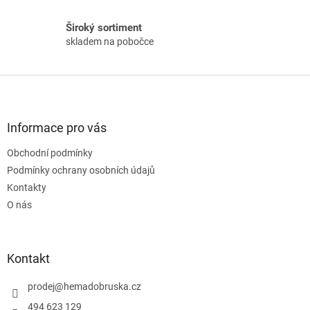
v
ý
Široký sortiment
p
skladem na pobočce
i
s
u
Z
á
p
a
Informace pro vás
t
Obchodní podmínky
í
Podmínky ochrany osobních údajů
Kontakty
O nás
Kontakt
prodej
@
hemadobruska.cz
494 623 129