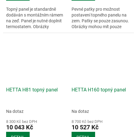
Topný panel je standardně
Pevné patky pro možnost
dodáván s montážním rámem
postavení topného panelu na
na zeď. Panel je nutné doplnit
zem. Patky se pouze zasunou.
termostatem. Obrázky
Obrázky mohou mít pouze
mohou...
ilustrační charakter.
HETTA H81 topný panel
HETTA H160 topný panel
Na dotaz
Na dotaz
8 300 Kč bez DPH
8 700 Kč bez DPH
10 043 Kč
10 527 Kč