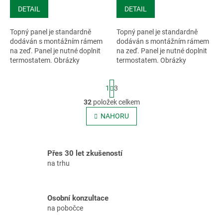
DETAIL
DETAIL
Topný panel je standardně
Topný panel je standardně
dodáván s montážním rámem
dodáván s montážním rámem
na zeď. Panel je nutné doplnit
na zeď. Panel je nutné doplnit
termostatem. Obrázky
termostatem. Obrázky
mohou...
mohou...
S
1
3
t
r
32
položek celkem
O
á
v
NAHORU
n
l
k
o
á
v
d
á
a
Přes 30 let zkušeností
n
c
na trhu
í
í
p
r
Osobní konzultace
v
na pobočce
k
y