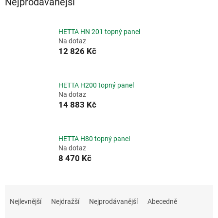
Nejprodávanější
HETTA HN 201 topný panel
Na dotaz
12 826 Kč
HETTA H200 topný panel
Na dotaz
14 883 Kč
HETTA H80 topný panel
Na dotaz
8 470 Kč
Ř
a
Nejlevnější
Nejdražší
Nejprodávanější
Abecedně
z