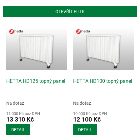
e
n
OTEVŘÍT FILTR
í
p
V
r
ý
o
p
d
i
u
s
k
p
t
r
ů
o
d
HETTA HD125 topný panel
HETTA HD100 topný panel
u
k
t
Na dotaz
Na dotaz
ů
11 000 Kč bez DPH
10 000 Kč bez DPH
13 310 Kč
12 100 Kč
DETAIL
DETAIL