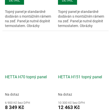
DETAIL
DETAIL
Topný panel je standardně
Topný panel je standardně
dodáván s montážním rámem
dodáván s montážním rámem
na zeď. Panel je nutné doplnit
na zeď. Panel je nutné doplnit
termostatem. Obrázky
termostatem. Obrázky
mohou...
mohou...
HETTA H70 topný panel
HETTA H151 topný panel
Na dotaz
Na dotaz
6 900 Kč bez DPH
10 300 Kč bez DPH
8 349 Kč
12 463 Kč