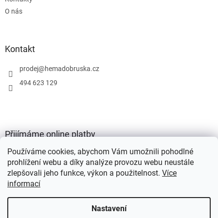
O nás
Kontakt
prodej
@
hemadobruska.cz
494 623 129
Přijímáme online platby
Používáme cookies, abychom Vám umožnili pohodlné
prohlížení webu a díky analýze provozu webu neustále
zlepšovali jeho funkce, výkon a použitelnost.
Více
informací
Vytvořil Shoptet
Nastavení