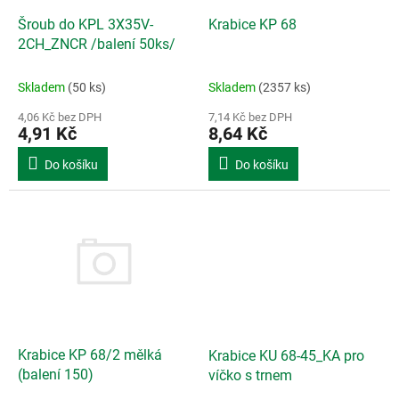
o
d
Šroub do KPL 3X35V-
Krabice KP 68
u
2CH_ZNCR /balení 50ks/
k
t
Skladem
(50 ks)
Skladem
(2357 ks)
ů
4,06 Kč bez DPH
7,14 Kč bez DPH
4,91 Kč
8,64 Kč
Do košíku
Do košíku
Krabice KP 68/2 mělká
Krabice KU 68-45_KA pro
(balení 150)
víčko s trnem