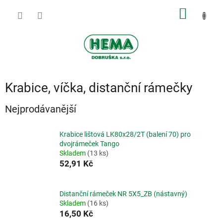
Přejít
NÁKUP
na
obsah
KOŠÍK
Krabice, víčka, distanční rámečky
Nejprodávanější
Krabice lištová LK80x28/2T (balení 70) pro
dvojrámeček Tango
Skladem
(13 ks)
52,91 Kč
Distanční rámeček NR 5X5_ZB (nástavný)
Skladem
(16 ks)
16,50 Kč