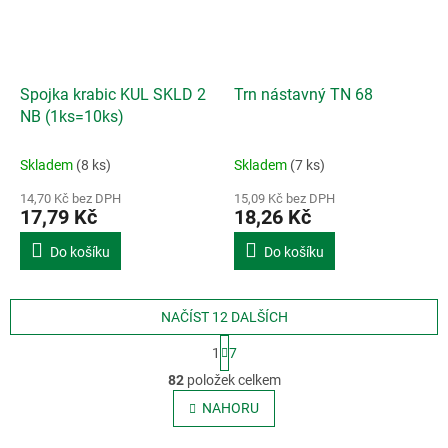
Spojka krabic KUL SKLD 2
Trn nástavný TN 68
NB (1ks=10ks)
Skladem
(8 ks)
Skladem
(7 ks)
14,70 Kč bez DPH
15,09 Kč bez DPH
17,79 Kč
18,26 Kč
Do košíku
Do košíku
NAČÍST 12 DALŠÍCH
S
1
7
t
O
r
82
položek celkem
v
á
l
NAHORU
n
á
k
o
d