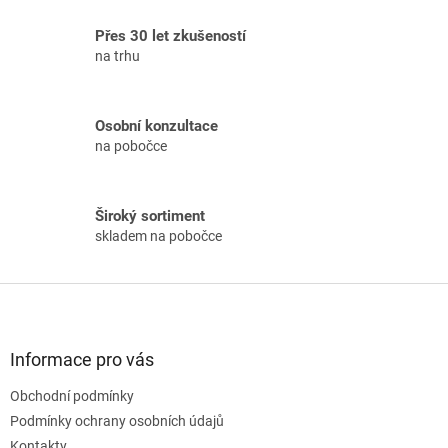
v
a
á
Přes 30 let zkušeností
c
n
í
na trhu
í
p
r
v
Osobní konzultace
k
na pobočce
y
v
ý
p
Široký sortiment
i
skladem na pobočce
s
u
Z
á
p
a
Informace pro vás
t
Obchodní podmínky
í
Podmínky ochrany osobních údajů
Kontakty