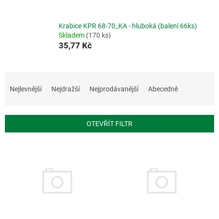
Krabice KPR 68-70_KA - hluboká (balení 66ks)
Skladem
(170 ks)
35,77 Kč
Ř
a
Nejlevnější
Nejdražší
Nejprodávanější
Abecedně
z
e
n
OTEVŘÍT FILTR
í
p
V
r
ý
o
p
d
i
u
s
k
p
t
r
ů