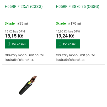
o
d
H05RR-F 2Xx1 (CGSG)
H05RR-F 3Gx0.75 (CGSG)
u
k
t
Skladem
(35 m)
Skladem
(170 m)
ů
15 Kč bez DPH
15,90 Kč bez DPH
18,15 Kč
19,24 Kč
Do košíku
Do košíku
Obrázky mohou mít pouze
Obrázky mohou mít pouze
ilustrační charakter.
ilustrační charakter.