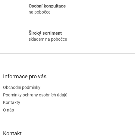
v
Osobní konzultace
k
na pobočce
y
v
ý
p
Široký sortiment
i
skladem na pobočce
s
u
Z
á
p
a
Informace pro vás
t
Obchodní podmínky
í
Podmínky ochrany osobních údajů
Kontakty
O nás
Kontakt