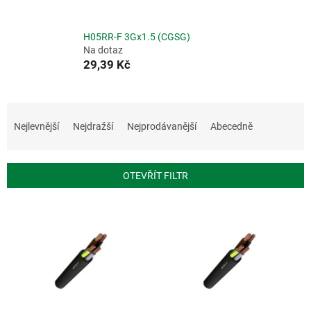
H05RR-F 3Gx1.5 (CGSG)
Na dotaz
29,39 Kč
Ř
a
Nejlevnější
Nejdražší
Nejprodávanější
Abecedně
z
e
n
OTEVŘÍT FILTR
í
p
V
r
ý
o
p
d
i
u
s
k
p
t
r
ů