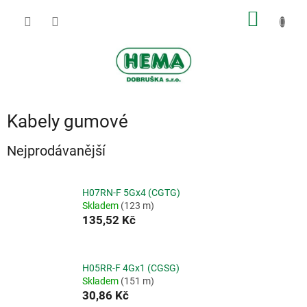
Přejít
NÁKUP
na
obsah
KOŠÍK
Kabely gumové
Nejprodávanější
H07RN-F 5Gx4 (CGTG)
Skladem
(123 m)
135,52 Kč
H05RR-F 4Gx1 (CGSG)
Skladem
(151 m)
30,86 Kč