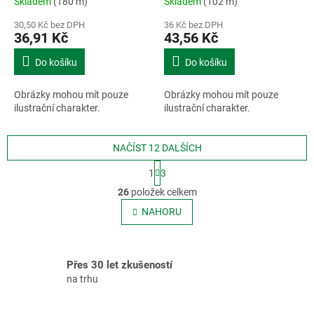
Skladem
(180 m)
Skladem
(102 m)
30,50 Kč bez DPH
36 Kč bez DPH
36,91 Kč
43,56 Kč
Do košíku
Do košíku
Obrázky mohou mít pouze
Obrázky mohou mít pouze
ilustrační charakter.
ilustrační charakter.
NAČÍST 12 DALŠÍCH
S
1
3
t
O
r
26
položek celkem
v
á
l
NAHORU
n
á
k
o
d
v
a
á
Přes 30 let zkušeností
c
n
í
na trhu
í
p
r