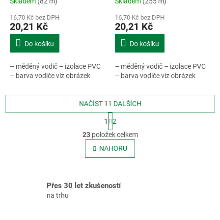
Skladem
(82 m)
Skladem
(255 m)
16,70 Kč bez DPH
16,70 Kč bez DPH
20,21 Kč
20,21 Kč
Do košíku
Do košíku
– měděný vodič – izolace PVC
– měděný vodič – izolace PVC
– barva vodiče viz obrázek
– barva vodiče viz obrázek
NAČÍST 11 DALŠÍCH
S
1
2
t
O
r
23
položek celkem
v
á
l
NAHORU
n
á
k
o
d
v
a
á
Přes 30 let zkušeností
c
n
í
na trhu
í
p
r