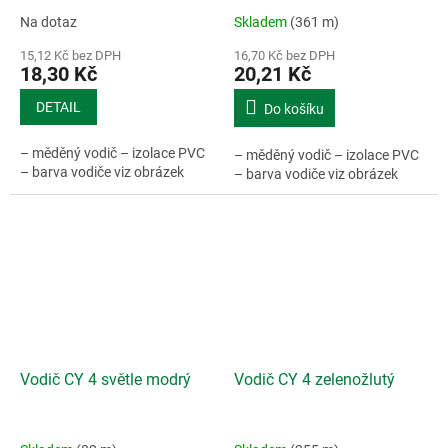
Na dotaz
Skladem
(361 m)
15,12 Kč bez DPH
16,70 Kč bez DPH
18,30 Kč
20,21 Kč
DETAIL
Do košíku
– měděný vodič – izolace PVC
– měděný vodič – izolace PVC
– barva vodiče viz obrázek
– barva vodiče viz obrázek
Vodič CY 4 světle modrý
Vodič CY 4 zelenožlutý