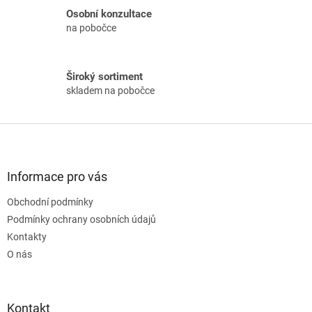
v
Osobní konzultace
k
na pobočce
y
v
ý
p
Široký sortiment
i
skladem na pobočce
s
u
Z
á
p
a
Informace pro vás
t
Obchodní podmínky
í
Podmínky ochrany osobních údajů
Kontakty
O nás
Kontakt