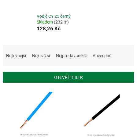
Vodič CY 25 černý
Skladem
(232 m)
128,26 Kč
Ř
a
Nejlevnější
Nejdražší
Nejprodávanější
Abecedně
z
e
n
OTEVŘÍT FILTR
í
p
V
r
ý
o
p
d
i
u
s
k
p
t
r
ů