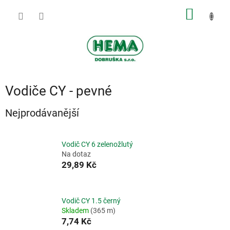
Přejít
NÁKUP
na
obsah
KOŠÍK
Vodiče CY - pevné
Nejprodávanější
Vodič CY 6 zelenožlutý
Na dotaz
29,89 Kč
Vodič CY 1.5 černý
Skladem
(365 m)
7,74 Kč