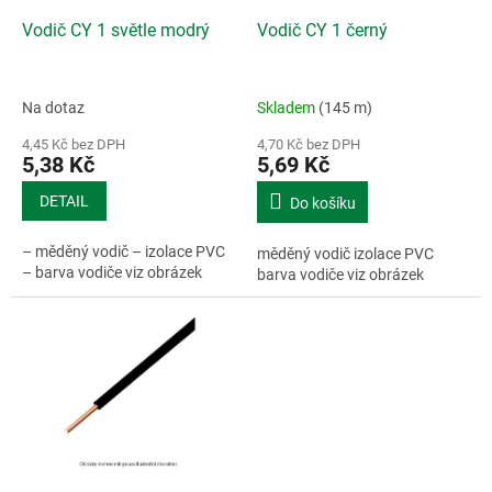
o
d
Vodič CY 1 světle modrý
Vodič CY 1 černý
u
k
t
Na dotaz
Skladem
(145 m)
ů
4,45 Kč bez DPH
4,70 Kč bez DPH
5,38 Kč
5,69 Kč
DETAIL
Do košíku
– měděný vodič – izolace PVC
měděný vodič izolace PVC
– barva vodiče viz obrázek
barva vodiče viz obrázek