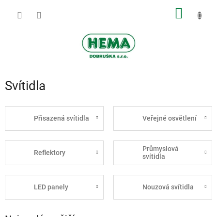
Přejít
NÁKUP
na
obsah
KOŠÍK
Svítidla
Přisazená svítidla
Veřejné osvětlení
Průmyslová
Reflektory
svítidla
LED panely
Nouzová svítidla