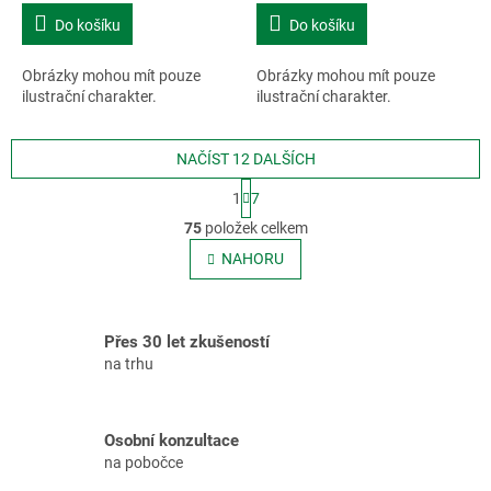
Do košíku
Do košíku
Obrázky mohou mít pouze
Obrázky mohou mít pouze
ilustrační charakter.
ilustrační charakter.
NAČÍST 12 DALŠÍCH
S
1
7
t
O
r
75
položek celkem
v
á
l
NAHORU
n
á
k
o
d
v
a
á
Přes 30 let zkušeností
c
n
í
na trhu
í
p
r
v
Osobní konzultace
k
na pobočce
y
v