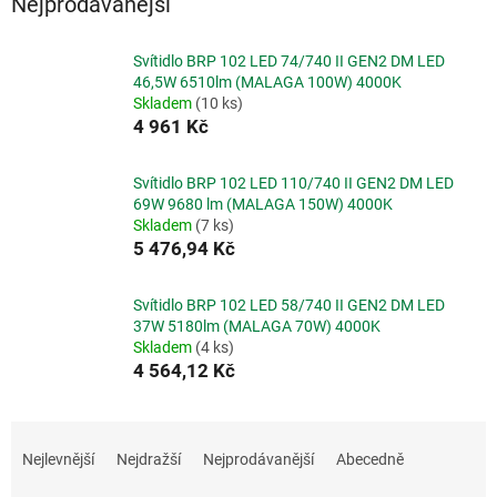
Nejprodávanější
Svítidlo BRP 102 LED 74/740 II GEN2 DM LED
46,5W 6510lm (MALAGA 100W) 4000K
Skladem
(10 ks)
4 961 Kč
Svítidlo BRP 102 LED 110/740 II GEN2 DM LED
69W 9680 lm (MALAGA 150W) 4000K
Skladem
(7 ks)
5 476,94 Kč
Svítidlo BRP 102 LED 58/740 II GEN2 DM LED
37W 5180lm (MALAGA 70W) 4000K
Skladem
(4 ks)
4 564,12 Kč
Ř
a
Nejlevnější
Nejdražší
Nejprodávanější
Abecedně
z