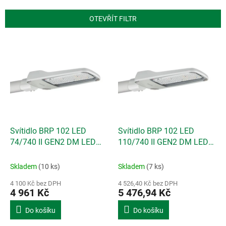
e
n
OTEVŘÍT FILTR
í
p
V
r
ý
o
p
d
i
u
s
k
p
t
r
ů
o
d
Svítidlo BRP 102 LED
Svítidlo BRP 102 LED
u
74/740 II GEN2 DM LED
110/740 II GEN2 DM LED
k
46,5W 6510lm (MALAGA
69W 9680 lm (MALAGA
t
100W) 4000K
150W) 4000K
Skladem
(10 ks)
Skladem
(7 ks)
ů
4 100 Kč bez DPH
4 526,40 Kč bez DPH
4 961 Kč
5 476,94 Kč
Do košíku
Do košíku