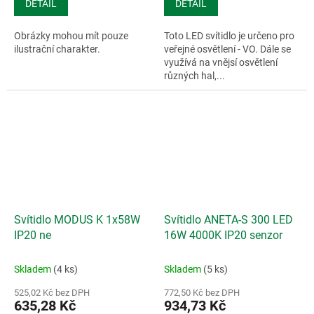
DETAIL
DETAIL
Obrázky mohou mít pouze
Toto LED svítidlo je určeno pro
ilustrační charakter.
veřejné osvětlení - VO. Dále se
využívá na vnějsí osvětlení
různých hal,...
Svítidlo MODUS K 1x58W
Svítidlo ANETA-S 300 LED
IP20 ne
16W 4000K IP20 senzor
Skladem
(4 ks)
Skladem
(5 ks)
525,02 Kč bez DPH
772,50 Kč bez DPH
635,28 Kč
934,73 Kč