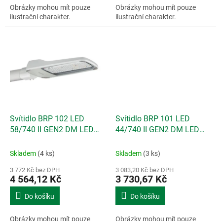
Obrázky mohou mít pouze
Obrázky mohou mít pouze
ilustrační charakter.
ilustrační charakter.
Svítidlo BRP 102 LED
Svítidlo BRP 101 LED
58/740 II GEN2 DM LED
44/740 II GEN2 DM LED
37W 5180lm (MALAGA
25W 4417 lm (MALAGA
70W) 4000K
50W) 4000K
Skladem
(4 ks)
Skladem
(3 ks)
3 772 Kč bez DPH
3 083,20 Kč bez DPH
4 564,12 Kč
3 730,67 Kč
Do košíku
Do košíku
Obrázky mohou mít pouze
Obrázky mohou mít pouze