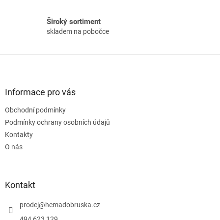
ý
p
Široký sortiment
i
skladem na pobočce
s
u
Z
á
p
a
Informace pro vás
t
Obchodní podmínky
í
Podmínky ochrany osobních údajů
Kontakty
O nás
Kontakt
prodej
@
hemadobruska.cz
494 623 129