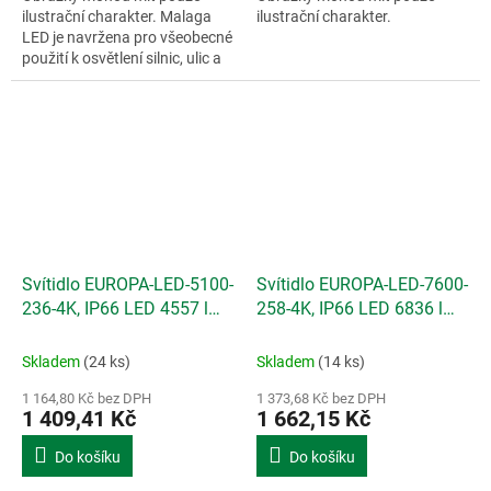
ilustrační charakter. Malaga
ilustrační charakter.
LED je navržena pro všeobecné
použití k osvětlení silnic, ulic a
obytných čtvrtí.
Svítidlo EUROPA-LED-5100-
Svítidlo EUROPA-LED-7600-
236-4K, IP66 LED 4557 lm -
258-4K, IP66 LED 6836 lm -
120cm 33W
150cm 50W
Skladem
(24 ks)
Skladem
(14 ks)
1 164,80 Kč bez DPH
1 373,68 Kč bez DPH
1 409,41 Kč
1 662,15 Kč
Do košíku
Do košíku