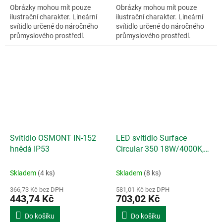
Obrázky mohou mít pouze
Obrázky mohou mít pouze
ilustrační charakter. Lineární
ilustrační charakter. Lineární
svítidlo určené do náročného
svítidlo určené do náročného
průmyslového prostředí.
průmyslového prostředí.
Svítidlo OSMONT IN-152
LED svítidlo Surface
hnědá IP53
Circular 350 18W/4000K,
IP44 1440lm 30000 hod.
průměr 350mm
Skladem
(4 ks)
Skladem
(8 ks)
366,73 Kč bez DPH
581,01 Kč bez DPH
443,74 Kč
703,02 Kč
Do košíku
Do košíku