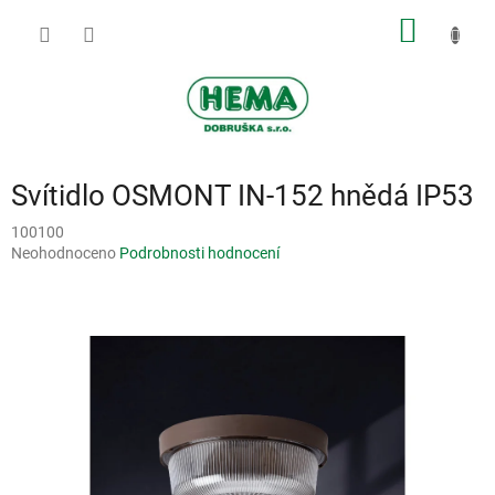
Přejít
NÁKUP
na
obsah
KOŠÍK
Svítidlo OSMONT IN-152 hnědá IP53
100100
Průměrné
Neohodnoceno
Podrobnosti hodnocení
hodnocení
produktu
je
0,0
z
5
hvězdiček.