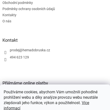
Obchodní podmínky
í
Podmínky ochrany osobních údajů
Kontakty
O nás
Kontakt
prodej
@
hemadobruska.cz
494 623 129
Přijímáme online platby
Používáme cookies, abychom Vám umožnili pohodlné
prohlížení webu a díky analýze provozu webu neustále
zlepšovali jeho funkce, výkon a použitelnost.
Více
informací