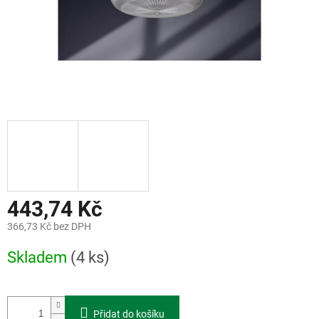
443,74 Kč
366,73 Kč bez DPH
Měrná
Skladem
(4 ks)
cena:
Přidat do košíku