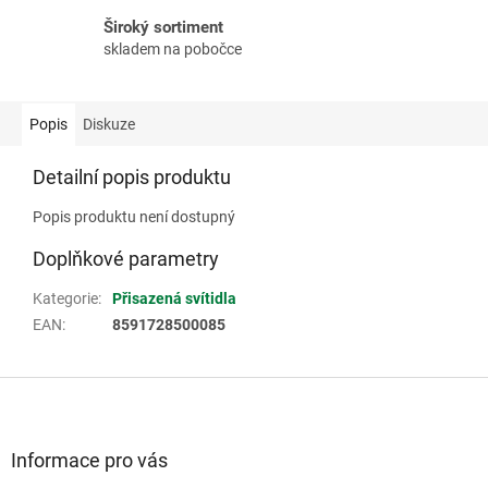
Široký sortiment
skladem na pobočce
Popis
Diskuze
Detailní popis produktu
Popis produktu není dostupný
Doplňkové parametry
Kategorie
:
Přisazená svítidla
EAN
:
8591728500085
Z
á
p
a
Informace pro vás
t