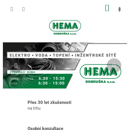
Přejít
NÁKUP
na
obsah
KOŠÍK
H
Předchozí
Násl
E
M
A
D
O
B
R
Přes 30 let zkušeností
na trhu
U
Š
K
Osobní konzultace