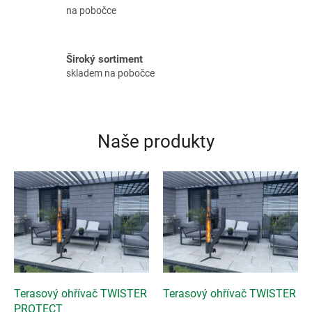
A
na pobočce
s
.
Široký sortiment
r
skladem na pobočce
.
o
.
Naše produkty
Terasový ohřívač TWISTER
Terasový ohřívač TWISTER
PROTECT