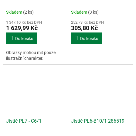
hl. 52mm - do finálního
zateplení
Skladem
(2 ks)
Skladem
(3 ks)
1 347,10 Kč bez DPH
252,73 Kč bez DPH
1 629,99 Kč
305,80 Kč
Do košíku
Do košíku
Obrázky mohou mít pouze
ilustrační charakter.
Jistič PL7 - C6/1
Jistič PL6-B10/1 286519