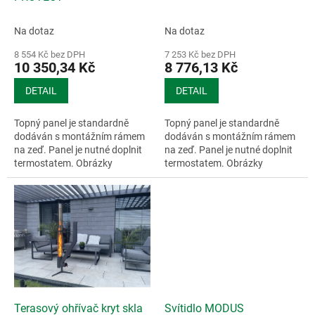
Na dotaz
Na dotaz
8 554 Kč bez DPH
7 253 Kč bez DPH
10 350,34 Kč
8 776,13 Kč
DETAIL
DETAIL
Topný panel je standardně
Topný panel je standardně
dodáván s montážním rámem
dodáván s montážním rámem
na zeď. Panel je nutné doplnit
na zeď. Panel je nutné doplnit
termostatem. Obrázky
termostatem. Obrázky
mohou...
mohou...
Terasový ohřívač kryt skla
Svítidlo MODUS