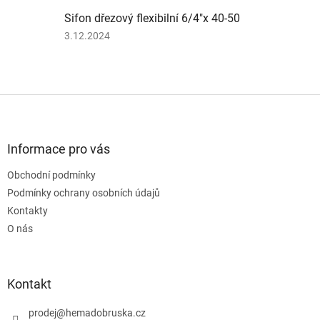
Sifon dřezový flexibilní 6/4"x 40-50
Hodnocení
3.12.2024
produktu
je
3
z
Z
5
á
hvězdiček.
p
a
Informace pro vás
t
Obchodní podmínky
í
Podmínky ochrany osobních údajů
Kontakty
O nás
Kontakt
prodej
@
hemadobruska.cz