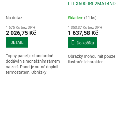
LLLX6000RL2MAT4ND
150cm, 57W, 6200lm
Na dotaz
Skladem
(11 ks)
1 675 Kč bez DPH
1 353,37 Kč bez DPH
2 026,75 Kč
1 637,58 Kč
DETAIL
Do košíku
Topný panel je standardně
Obrázky mohou mít pouze
dodáván s montážním rámem
ilustrační charakter.
na zeď. Panel je nutné doplnit
termostatem. Obrázky
mohou...