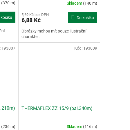
m
(370 m)
Skladem
(140 m)
5,69 Kč bez DPH
 košíku
Do košíku
6,88 Kč
ční
Obrázky mohou mít pouze ilustrační
charakter.
:
193007
Kód:
193009
l.210m)
THERMAFLEX ZZ 15/9 (bal.340m)
m
(236 m)
Skladem
(116 m)