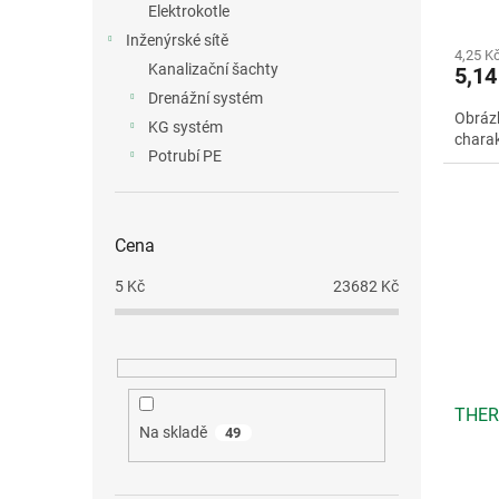
Elektrokotle
Inženýrské sítě
4,25 K
Kanalizační šachty
5,14
Drenážní systém
Obrázk
KG systém
charak
Potrubí PE
Cena
5
Kč
23682
Kč
THER
Na skladě
49