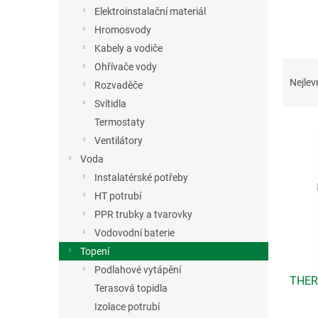
n
Elektroinstalační materiál
e
Hromosvody
l
Kabely a vodiče
Ř
Ohřívače vody
a
Nejlev
Rozvaděče
z
Svítidla
e
Termostaty
V
n
ý
Ventilátory
í
p
p
Voda
i
r
Instalatérské potřeby
s
o
HT potrubí
p
d
PPR trubky a tvarovky
r
u
Vodovodní baterie
o
k
d
t
Topení
u
ů
Podlahové vytápění
THER
k
Terasová topidla
t
Izolace potrubí
ů