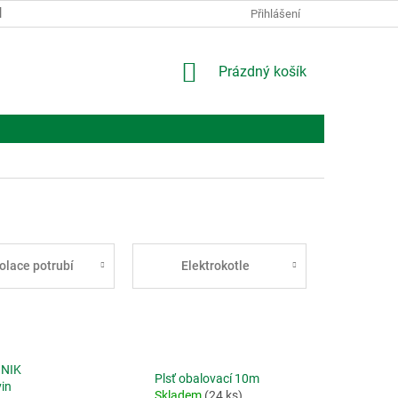
KONTAKTY
O NÁS
Přihlášení
NÁKUPNÍ
Prázdný košík
KOŠÍK
zolace potrubí
Elektrokotle
ONIK
Plsť obalovací 10m
in
Skladem
(24 ks)