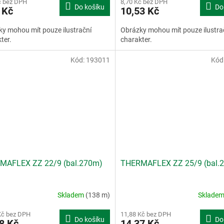
č bez DPH
8,70 Kč bez DPH
Do košíku
Do
 Kč
10,53 Kč
y mohou mít pouze ilustrační
Obrázky mohou mít pouze ilustra
ter.
charakter.
Kód:
193011
Kód
MAFLEX ZZ 22/9 (bal.270m)
THERMAFLEX ZZ 25/9 (bal.
Skladem
(138 m)
Sklade
Kč bez DPH
11,88 Kč bez DPH
Do košíku
Do
8 Kč
14,37 Kč