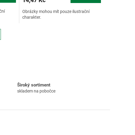
14,47 Kč
ční
Obrázky mohou mít pouze ilustrační
charakter.
Široký sortiment
skladem na pobočce