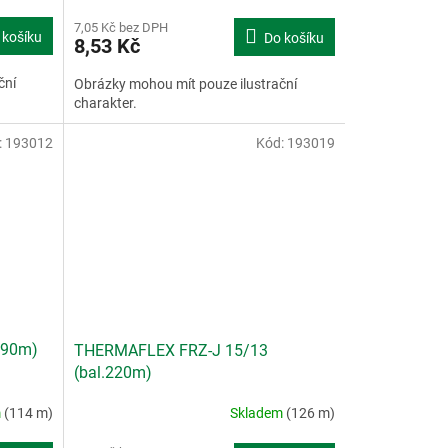
7,05 Kč bez DPH
 košíku
Do košíku
8,53 Kč
ční
Obrázky mohou mít pouze ilustrační
charakter.
:
193012
Kód:
193019
190m)
THERMAFLEX FRZ-J 15/13
(bal.220m)
m
(114 m)
Skladem
(126 m)