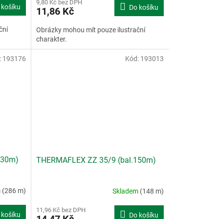
9,80 Kč bez DPH
 košíku
Do košíku
11,86 Kč
ční
Obrázky mohou mít pouze ilustrační
charakter.
:
193176
Kód:
193013
230m)
THERMAFLEX ZZ 35/9 (bal.150m)
m
(286 m)
Skladem
(148 m)
11,96 Kč bez DPH
 košíku
Do košíku