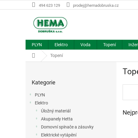
Přejít
494 623 129
prodej@hemadobruska.cz
na
obsah
PLYN
Elektro
Voda
Topení
Inžen
Domů
Topení
P
Top
o
Přeskočit
s
Kategorie
kategorie
t
r
PLYN
a
Elektro
n
Úložný materiál
Nejpr
n
í
Akupanely Hetta
p
Domovní spínače a zásuvky
a
Elektrické vytápění