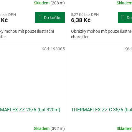
Skladem
(208 m)
Sklade
č bez DPH
5,27 Kč bez DPH
Do košíku
Do
 Kč
6,38 Kč
y mohou mít pouze ilustrační
Obrázky mohou mít pouze ilustra
ter.
charakter.
Kód:
193005
Kód
MAFLEX ZZ 25/6 (bal.320m)
THERMAFLEX ZZ C 35/6 (ba
Skladem
(392 m)
Sklade