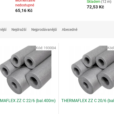
Momentálně
Skladem
(12 m)
nedostupné
72,53 Kč
65,16 Kč
nější
Nejdražší
Nejprodávanější
Abecedně
Kód:
193004
Kód
MAFLEX ZZ C 22/6 (bal.400m)
THERMAFLEX ZZ C 20/6 (ba