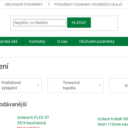
OBCHODNÍ PODMÍNKY
PODMÍNKY OCHRANY OSOBNÍCH ÚDAJŮ
HLEDAT
ýrské sítě
Kontakty
O nás
Obchodní podmínky
ení
Podlahové
Terasová
I
vytápění
topidla
odávanější
Izolace K-FLEX ST
Izolace trubek S
35/9 kaučuková
5mm 110mm náv