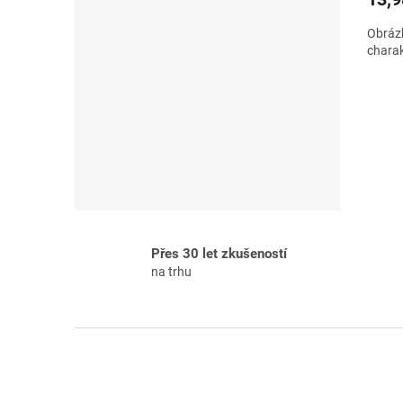
Obrázk
charak
Přes 30 let zkušeností
na trhu
Z
á
p
a