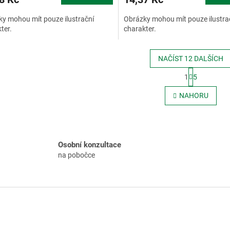
y mohou mít pouze ilustrační
Obrázky mohou mít pouze ilustra
ter.
charakter.
NAČÍST 12 DALŠÍCH
S
1
5
t
O
r
v
NAHORU
á
l
n
á
k
d
o
a
v
c
á
Osobní konzultace
í
n
na pobočce
p
í
r
v
k
y
v
ý
p