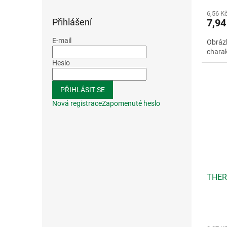
6,56 K
Přihlášení
7,94
E-mail
Obrázk
charak
Heslo
PŘIHLÁSIT SE
Nová registrace
Zapomenuté heslo
THER