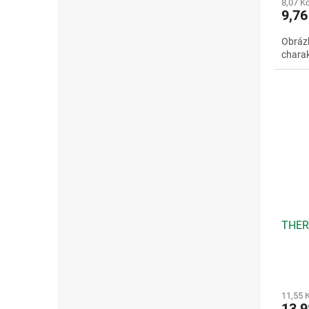
8,07 K
9,76
Obrázk
charak
THER
11,55 
13,9