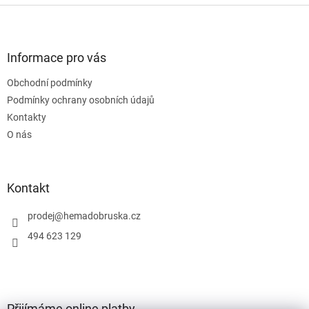
Z
á
p
a
Informace pro vás
t
Obchodní podmínky
í
Podmínky ochrany osobních údajů
Kontakty
O nás
Kontakt
prodej
@
hemadobruska.cz
494 623 129
Přijímáme online platby