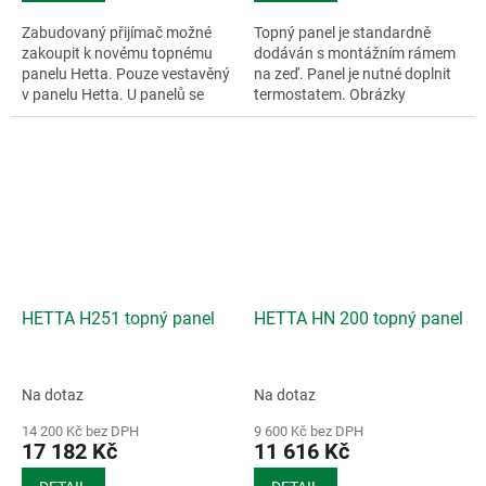
Zabudovaný přijímač možné
Topný panel je standardně
zakoupit k novému topnému
dodáván s montážním rámem
panelu Hetta. Pouze vestavěný
na zeď. Panel je nutné doplnit
v panelu Hetta. U panelů se
termostatem. Obrázky
zabudovaným...
mohou...
HETTA H251 topný panel
HETTA HN 200 topný panel
Na dotaz
Na dotaz
14 200 Kč bez DPH
9 600 Kč bez DPH
17 182 Kč
11 616 Kč