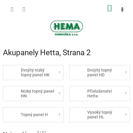
Přejít
NÁKUP
na
obsah
KOŠÍK
Akupanely Hetta
, Strana 2
Dvojitý nízký
Dvojitý topný
topný panel HK
panel HD
Nízký topný panel
Příslušenství
HN
Hetta
Vysoký topný
Topný panel H
panel HL