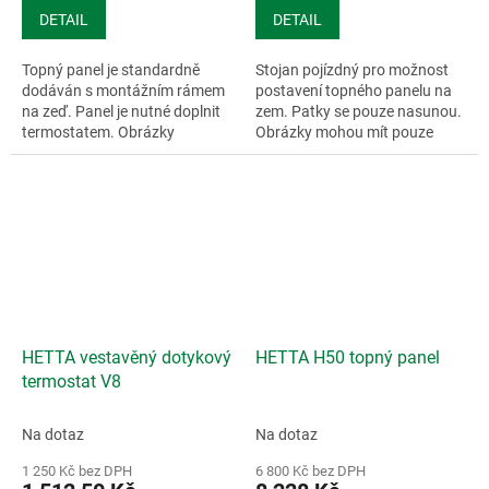
DETAIL
DETAIL
Topný panel je standardně
Stojan pojízdný pro možnost
dodáván s montážním rámem
postavení topného panelu na
na zeď. Panel je nutné doplnit
zem. Patky se pouze nasunou.
termostatem. Obrázky
Obrázky mohou mít pouze
mohou...
ilustrační...
HETTA vestavěný dotykový
HETTA H50 topný panel
termostat V8
Na dotaz
Na dotaz
1 250 Kč bez DPH
6 800 Kč bez DPH