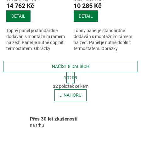
14 762 Kč
10 285 Kč
DETAIL
DETAIL
Topný panel je standardně
Topný panel je standardně
dodáván s montážním rámem
dodáván s montážním rámem
na zeď. Panel je nutné doplnit
na zeď. Panel je nutné doplnit
termostatem. Obrázky
termostatem. Obrázky
mohou...
mohou...
NAČÍST 8 DALŠÍCH
S
1
2
3
t
O
r
32
položek celkem
v
á
l
NAHORU
n
á
k
o
d
v
a
á
Přes 30 let zkušeností
c
n
í
na trhu
í
p
r