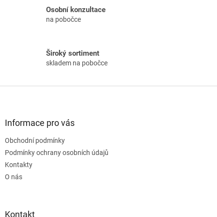
v
Osobní konzultace
k
na pobočce
y
v
ý
p
Široký sortiment
i
skladem na pobočce
s
u
Z
á
p
a
Informace pro vás
t
Obchodní podmínky
í
Podmínky ochrany osobních údajů
Kontakty
O nás
Kontakt