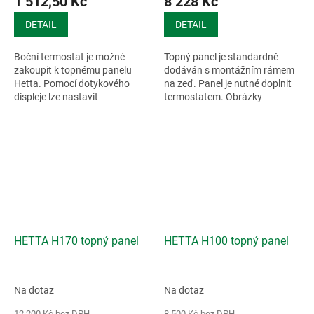
1 512,50 Kč
8 228 Kč
DETAIL
DETAIL
Boční termostat je možné
Topný panel je standardně
zakoupit k topnému panelu
dodáván s montážním rámem
Hetta. Pomocí dotykového
na zeď. Panel je nutné doplnit
displeje lze nastavit
termostatem. Obrázky
program nebo panel manualně
mohou...
nastavit,...
HETTA H170 topný panel
HETTA H100 topný panel
Na dotaz
Na dotaz
12 200 Kč bez DPH
8 500 Kč bez DPH