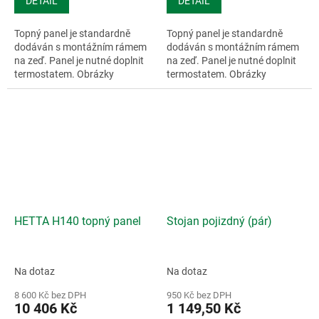
DETAIL
DETAIL
Topný panel je standardně
Topný panel je standardně
dodáván s montážním rámem
dodáván s montážním rámem
na zeď. Panel je nutné doplnit
na zeď. Panel je nutné doplnit
termostatem. Obrázky
termostatem. Obrázky
mohou...
mohou...
HETTA H140 topný panel
Stojan pojizdný (pár)
Na dotaz
Na dotaz
8 600 Kč bez DPH
950 Kč bez DPH
10 406 Kč
1 149,50 Kč