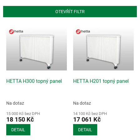
e
n
OTEVŘÍT FILTR
í
p
V
r
ý
o
p
d
i
u
s
k
p
t
r
ů
o
d
HETTA H300 topný panel
HETTA H201 topný panel
u
k
t
Na dotaz
Na dotaz
ů
15 000 Kč bez DPH
14 100 Kč bez DPH
18 150 Kč
17 061 Kč
DETAIL
DETAIL