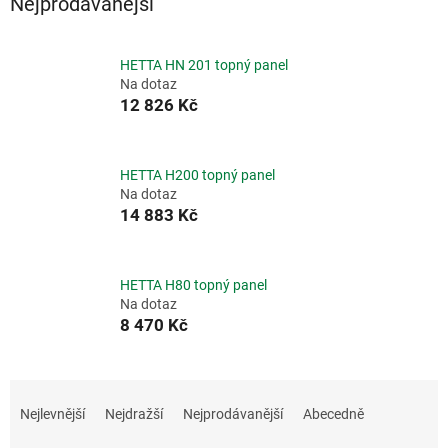
Nejprodávanější
HETTA HN 201 topný panel
Na dotaz
12 826 Kč
HETTA H200 topný panel
Na dotaz
14 883 Kč
HETTA H80 topný panel
Na dotaz
8 470 Kč
Ř
a
Nejlevnější
Nejdražší
Nejprodávanější
Abecedně
z