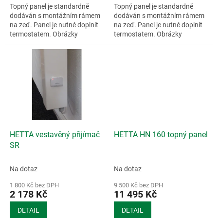
Topný panel je standardně
Topný panel je standardně
dodáván s montážním rámem
dodáván s montážním rámem
na zeď. Panel je nutné doplnit
na zeď. Panel je nutné doplnit
termostatem. Obrázky
termostatem. Obrázky
mohou...
mohou...
HETTA vestavěný přijímač
HETTA HN 160 topný panel
SR
Na dotaz
Na dotaz
1 800 Kč bez DPH
9 500 Kč bez DPH
2 178 Kč
11 495 Kč
DETAIL
DETAIL