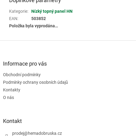
Doplňkové parametry
Kategorie
:
Nízký topný panel HN
EAN
:
503852
Položka byla vyprodána…
Z
á
p
a
Informace pro vás
t
Obchodní podmínky
í
Podmínky ochrany osobních údajů
Kontakty
O nás
Kontakt
prodej
@
hemadobruska.cz