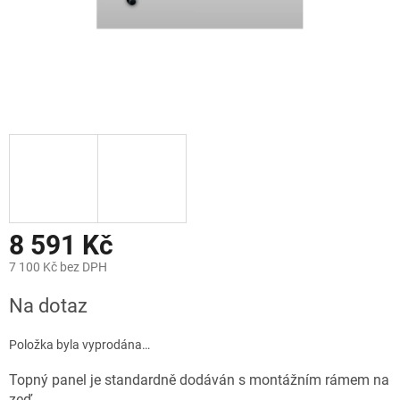
8 591 Kč
7 100 Kč bez DPH
Měrná
Na dotaz
cena:
Položka byla vyprodána…
Topný panel je standardně dodáván s montážním rámem na
zeď.