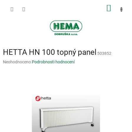
Přejít
NÁKUP
na
obsah
KOŠÍK
HETTA HN 100 topný panel
503852
Průměrné
Neohodnoceno
Podrobnosti hodnocení
hodnocení
produktu
je
0,0
z
5
hvězdiček.