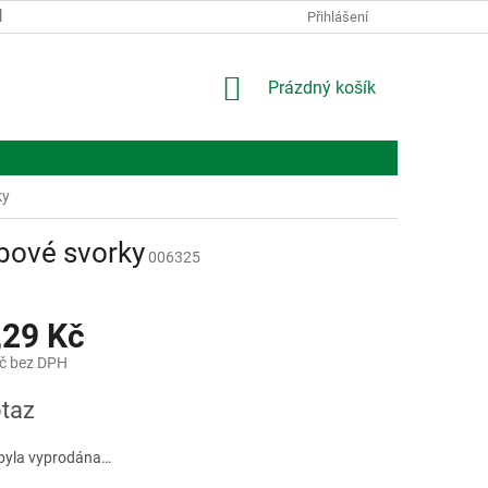
KONTAKTY
O NÁS
Přihlášení
NÁKUPNÍ
Prázdný košík
KOŠÍK
ky
bové svorky
006325
,29 Kč
č bez DPH
taz
byla vyprodána…