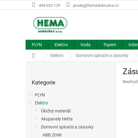
Přejít
494 623 129
prodej@hemadobruska.cz
na
obsah
PLYN
Elektro
Voda
Topení
Inžen
Domů
Elektro
Domovní spínače a zásuvky
P
Zásu
o
Přeskočit
s
Průměr
Kategorie
Neohod
kategorie
t
hodnoce
r
produkt
PLYN
a
je
Elektro
n
0,0
z
Úložný materiál
n
5
í
Akupanely Hetta
hvězdič
p
Domovní spínače a zásuvky
a
ABB ZONI