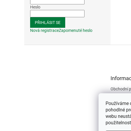
Heslo
PŘIHLÁSIT SE
Nová registrace
Zapomenuté heslo
Z
á
p
a
t
Informac
í
Obchodní 
Podmínky 
údajů
Používáme 
Kontakty
pohodlné pr
webu neustál
O nás
použitelnos