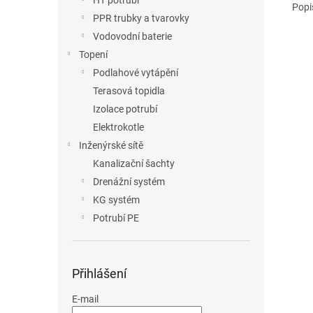
HT potrubí
Popi
PPR trubky a tvarovky
Vodovodní baterie
Topení
Podlahové vytápění
Terasová topidla
Izolace potrubí
Elektrokotle
Inženýrské sítě
Kanalizační šachty
Drenážní systém
KG systém
Potrubí PE
Přihlášení
E-mail