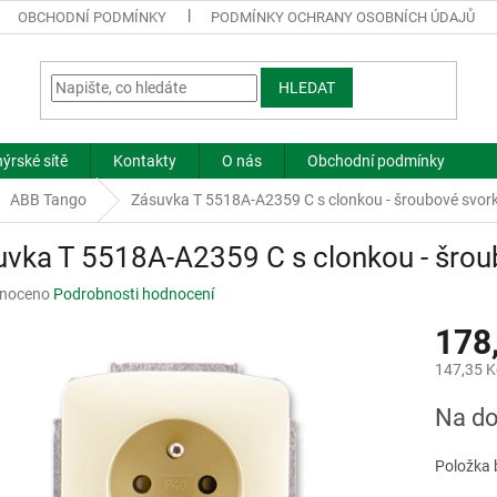
OBCHODNÍ PODMÍNKY
PODMÍNKY OCHRANY OSOBNÍCH ÚDAJŮ
HLEDAT
ýrské sítě
Kontakty
O nás
Obchodní podmínky
ABB Tango
Zásuvka T 5518A-A2359 C s clonkou - šroubové svor
vka T 5518A-A2359 C s clonkou - šrou
né
noceno
Podrobnosti hodnocení
ní
178
u
147,35 K
Měrná
Na do
cena:
ek.
Položka 