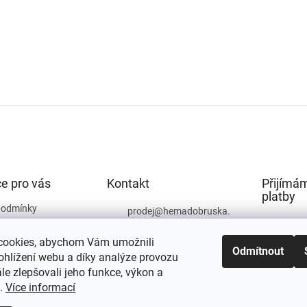
e pro vás
Kontakt
Přijímám
platby
podmínky
prodej
@
hemadobruska.
cz
ochrany osobních
cookies, abychom Vám umožnili
494 623 129
Odmítnout
ohlížení webu a díky analýze provozu
e zlepšovali jeho funkce, výkon a
t.
Více informací