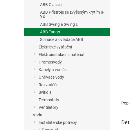
n
ABB Classic
e
ABB Přístroje se zvýšeným krytím IP
l
XX
ABB Swing a Swing L
ABB Tango
Spínače a ovládače ABB
Elektrické vytápění
Elektroinstalační materiál
Hromosvody
Kabely a vodiče
Ohřívače vody
Rozvaděče
Svítidla
Termostaty
Popi
Ventilátory
Voda
Det
Instalatérské potřeby