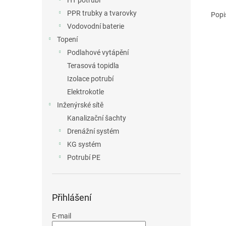
HT potrubí
PPR trubky a tvarovky
Popi
Vodovodní baterie
Topení
Podlahové vytápění
Terasová topidla
Izolace potrubí
Elektrokotle
Inženýrské sítě
Kanalizační šachty
Drenážní systém
KG systém
Potrubí PE
Přihlášení
E-mail