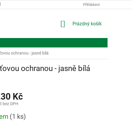
KONTAKTY
O NÁS
Přihlášení
NÁKUPNÍ
Prázdný košík
KOŠÍK
vou ochranou - jasně bílá
vou ochranou - jasně bílá
,30 Kč
č bez DPH
dem
(1 ks)