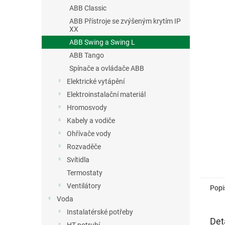
n
ABB Classic
e
ABB Přístroje se zvýšeným krytím IP
l
XX
ABB Swing a Swing L
ABB Tango
Spínače a ovládače ABB
Elektrické vytápění
Elektroinstalační materiál
Hromosvody
Kabely a vodiče
Ohřívače vody
Rozvaděče
Svítidla
Termostaty
Ventilátory
Popi
Voda
Instalatérské potřeby
Det