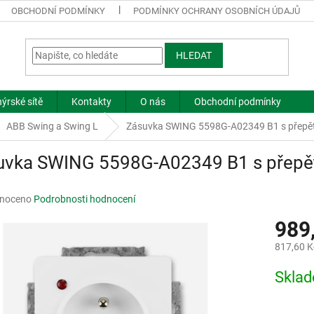
OBCHODNÍ PODMÍNKY
PODMÍNKY OCHRANY OSOBNÍCH ÚDAJŮ
HLEDAT
ýrské sítě
Kontakty
O nás
Obchodní podmínky
ABB Swing a Swing L
Zásuvka SWING 5598G-A02349 B1 s přepěťo
uvka SWING 5598G-A02349 B1 s přepěťo
né
noceno
Podrobnosti hodnocení
ní
989
u
817,60 K
Měrná
Skla
cena:
ek.