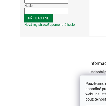
Heslo
PŘIHLÁSIT SE
Nová registrace
Zapomenuté heslo
Z
á
p
a
t
Informac
í
Obchodní 
Podmínky 
údajů
Používáme 
Kontakty
pohodlné pr
webu neustál
O nás
použitelnos