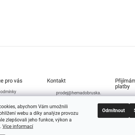
e pro vás
Kontakt
Přijímám
platby
podmínky
prodej
@
hemadobruska.
cz
ochrany osobních
cookies, abychom Vám umožnili
494 623 129
Odmítnout
ohlížení webu a díky analýze provozu
e zlepšovali jeho funkce, výkon a
t.
Více informací