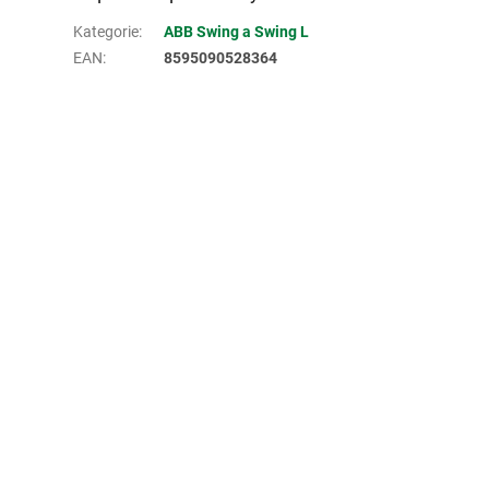
Kategorie
:
ABB Swing a Swing L
EAN
:
8595090528364