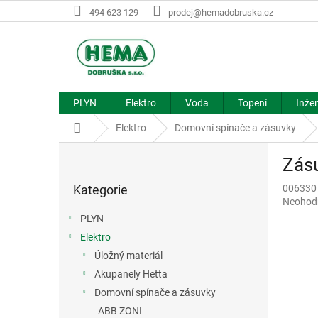
Přejít
494 623 129
prodej@hemadobruska.cz
na
obsah
PLYN
Elektro
Voda
Topení
Inžen
Domů
Elektro
Domovní spínače a zásuvky
P
Zás
o
Přeskočit
s
Kategorie
006330
kategorie
t
Průměr
Neohod
r
hodnoce
PLYN
a
produkt
Elektro
n
je
0,0
Úložný materiál
n
z
í
Akupanely Hetta
5
p
Domovní spínače a zásuvky
hvězdič
a
ABB ZONI