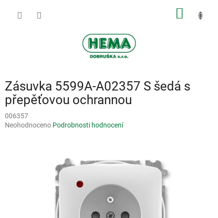
Přejít
NÁKUP
na
obsah
KOŠÍK
Zásuvka 5599A-A02357 S šedá s
přepěťovou ochrannou
006357
Průměrné
Neohodnoceno
Podrobnosti hodnocení
hodnocení
produktu
je
0,0
z
5
hvězdiček.