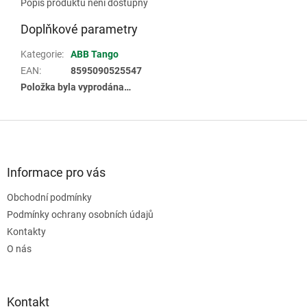
Popis produktu není dostupný
Doplňkové parametry
Kategorie
:
ABB Tango
EAN
:
8595090525547
Položka byla vyprodána…
Z
á
p
a
Informace pro vás
t
Obchodní podmínky
í
Podmínky ochrany osobních údajů
Kontakty
O nás
Kontakt