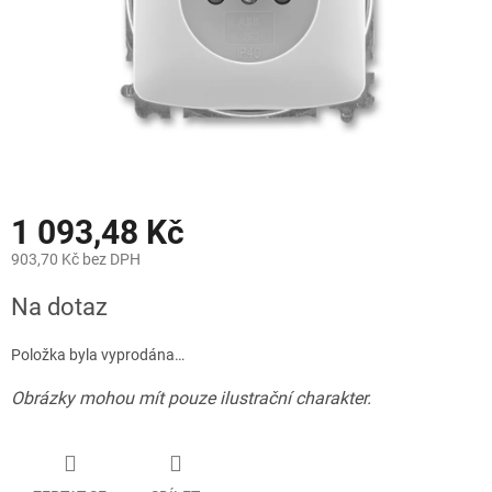
1 093,48 Kč
903,70 Kč bez DPH
Měrná
Na dotaz
cena:
Položka byla vyprodána…
Obrázky mohou mít pouze ilustrační charakter.