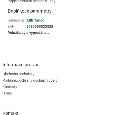
Popis produktu není dostupný
Doplňkové parametry
Kategorie
:
ABB Tango
EAN
:
8595090525523
Položka byla vyprodána…
Z
á
p
a
Informace pro vás
t
Obchodní podmínky
í
Podmínky ochrany osobních údajů
Kontakty
O nás
Kontakt