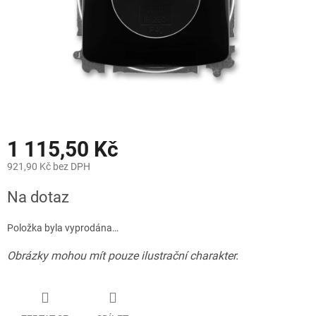
1 115,50 Kč
921,90 Kč bez DPH
Měrná
Na dotaz
cena:
Položka byla vyprodána…
Obrázky mohou mít pouze ilustrační charakter.