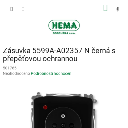
Přejít
NÁKUP
na
obsah
KOŠÍK
Zásuvka 5599A-A02357 N černá s
přepěťovou ochrannou
501765
Průměrné
Neohodnoceno
Podrobnosti hodnocení
hodnocení
produktu
je
0,0
z
5
hvězdiček.