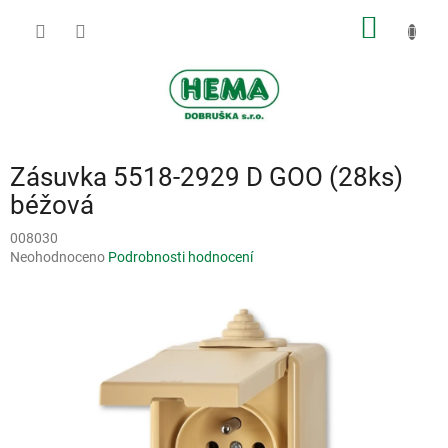
Přejít
NÁKUP
na
obsah
KOŠÍK
Zásuvka 5518-2929 D GOO (28ks)
béžová
008030
Průměrné
Neohodnoceno
Podrobnosti hodnocení
hodnocení
produktu
je
0,0
z
5
hvězdiček.