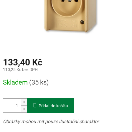
133,40 Kč
110,25 Kč bez DPH
Měrná
Skladem
(35 ks)
cena:
Přidat do košíku
Obrázky mohou mít pouze ilustrační charakter.