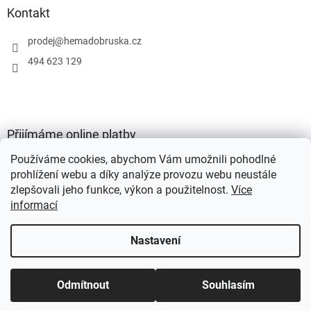
Kontakt
prodej
@
hemadobruska.cz
494 623 129
Přijímáme online platby
Používáme cookies, abychom Vám umožnili pohodlné
prohlížení webu a díky analýze provozu webu neustále
zlepšovali jeho funkce, výkon a použitelnost.
Více
informací
Vytvořil Shoptet
Nastavení
Copyright 2026
HEMA Dobruška s.r.o.
. Všechna práva vyhrazena.
Odmítnout
Souhlasím
Upravit nastavení cookies