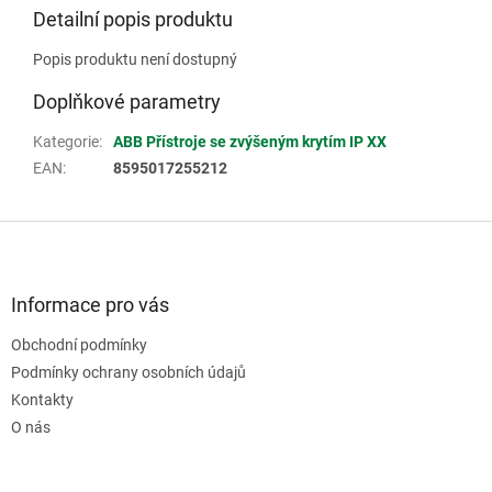
Detailní popis produktu
Popis produktu není dostupný
Doplňkové parametry
Kategorie
:
ABB Přístroje se zvýšeným krytím IP XX
EAN
:
8595017255212
Z
á
p
a
Informace pro vás
t
Obchodní podmínky
í
Podmínky ochrany osobních údajů
Kontakty
O nás