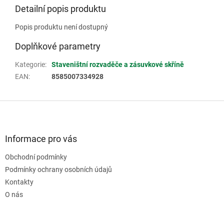
Detailní popis produktu
Popis produktu není dostupný
Doplňkové parametry
Kategorie
:
Staveništní rozvaděče a zásuvkové skříně
EAN
:
8585007334928
Z
á
p
a
Informace pro vás
t
Obchodní podmínky
í
Podmínky ochrany osobních údajů
Kontakty
O nás