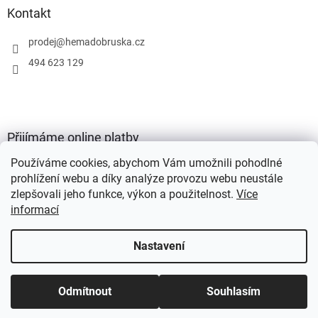
Kontakt
prodej
@
hemadobruska.cz
494 623 129
Přijímáme online platby
Používáme cookies, abychom Vám umožnili pohodlné
prohlížení webu a díky analýze provozu webu neustále
zlepšovali jeho funkce, výkon a použitelnost.
Více
informací
Vytvořil Shoptet
Nastavení
Copyright 2026
HEMA Dobruška s.r.o.
. Všechna práva vyhrazena.
Odmítnout
Souhlasím
Upravit nastavení cookies