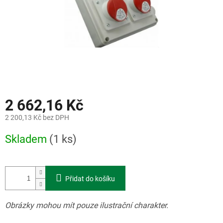
2 662,16 Kč
2 200,13 Kč bez DPH
Měrná
Skladem
(1 ks)
cena:
Přidat do košíku
Obrázky mohou mít pouze ilustrační charakter.