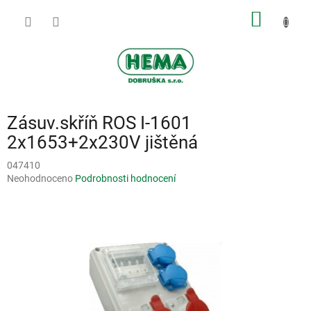
Přejít
NÁKUP
na
obsah
KOŠÍK
Zásuv.skříň ROS I-1601
2x1653+2x230V jištěná
047410
Průměrné
Neohodnoceno
Podrobnosti hodnocení
hodnocení
produktu
je
0,0
z
5
hvězdiček.