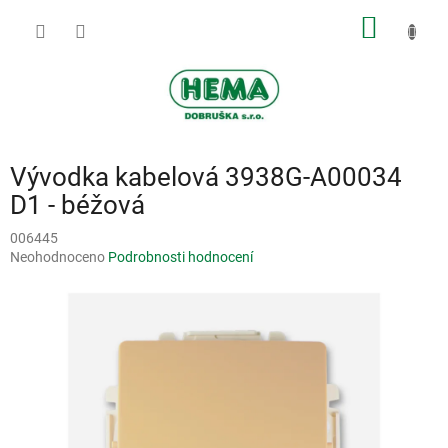
Přejít
NÁKUP
na
obsah
KOŠÍK
Vývodka kabelová 3938G-A00034
D1 - béžová
006445
Průměrné
Neohodnoceno
Podrobnosti hodnocení
hodnocení
produktu
je
0,0
z
5
hvězdiček.