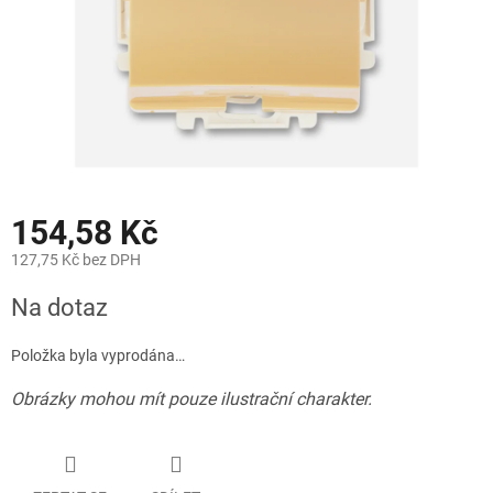
154,58 Kč
127,75 Kč bez DPH
Měrná
Na dotaz
cena:
Položka byla vyprodána…
Obrázky mohou mít pouze ilustrační charakter.