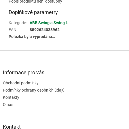
Popis produktu není dostupný
Doplňkové parametry
Kategorie
:
ABB Swing a Swing L
EAN
:
8592624038962
Položka byla vyprodána…
Z
á
p
a
Informace pro vás
t
Obchodní podmínky
í
Podmínky ochrany osobních údajů
Kontakty
O nás
Kontakt