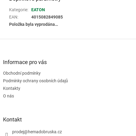
Kategorie
:
EATON
EAN
:
4015082849085
Položka byla vyprodána…
Z
á
p
a
Informace pro vás
t
Obchodní podmínky
í
Podmínky ochrany osobních údajů
Kontakty
O nás
Kontakt
prodej
@
hemadobruska.cz