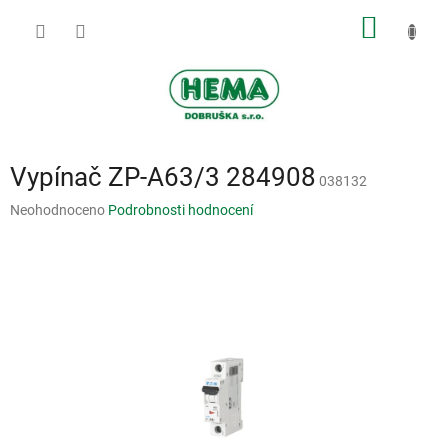
Přejít
NÁKUP
na
obsah
KOŠÍK
Vypínač ZP-A63/3 284908
038132
Průměrné
Neohodnoceno
Podrobnosti hodnocení
hodnocení
produktu
je
0,0
z
5
hvězdiček.