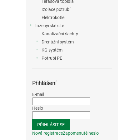
Terasová topidla
Izolace potrubí
Elektrokotle
Inženýrské sítě
Kanalizační šachty
Drenážní systém
KG systém
Potrubí PE
Přihlášení
E-mail
Heslo
PŘIHLÁSIT SE
Nová registrace
Zapomenuté heslo