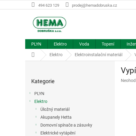
Přejít
494 623 129
prodej@hemadobruska.cz
na
obsah
PLYN
Elektro
Voda
Topení
Inžen
Domů
Elektro
Elektroinstalační materiál
P
Vyp
o
Přeskočit
s
Průměr
Kategorie
Neohod
kategorie
t
hodnoce
r
produkt
PLYN
a
je
Elektro
n
0,0
z
Úložný materiál
n
5
í
Akupanely Hetta
hvězdič
p
Domovní spínače a zásuvky
a
Elektrické vytápění