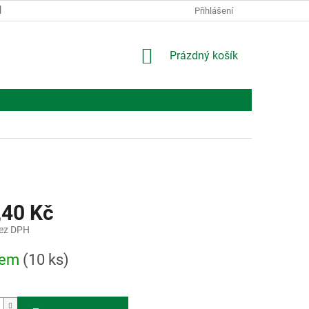
KONTAKTY
O NÁS
Přihlášení
NÁKUPNÍ
Prázdný košík
KOŠÍK
,40 Kč
bez DPH
dem
(10 ks)