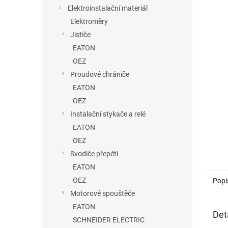
n
Elektroinstalační materiál
e
Elektroměry
l
Jističe
EATON
OEZ
Proudové chrániče
EATON
OEZ
Instalační stykače a relé
EATON
OEZ
Svodiče přepětí
EATON
OEZ
Popi
Motorové spouštěče
EATON
Det
SCHNEIDER ELECTRIC