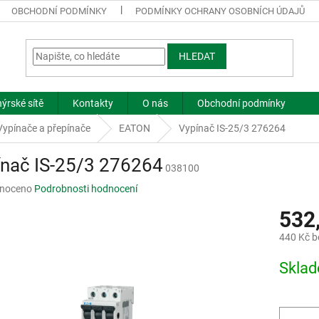
OBCHODNÍ PODMÍNKY
PODMÍNKY OCHRANY OSOBNÍCH ÚDAJŮ
HLEDAT
ýrské sítě
Kontakty
O nás
Obchodní podmínky
Vypínače a přepínače
EATON
Vypínač IS-25/3 276264
ínač IS-25/3 276264
038100
né
noceno
Podrobnosti hodnocení
ní
532
u
440 Kč 
Měrná
Skla
cena:
ek.