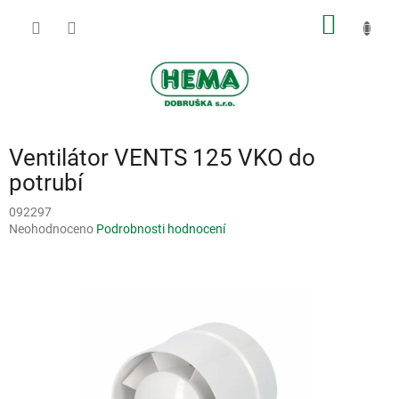
Přejít
NÁKUP
na
obsah
KOŠÍK
Ventilátor VENTS 125 VKO do
potrubí
092297
Průměrné
Neohodnoceno
Podrobnosti hodnocení
hodnocení
produktu
je
0,0
z
5
hvězdiček.