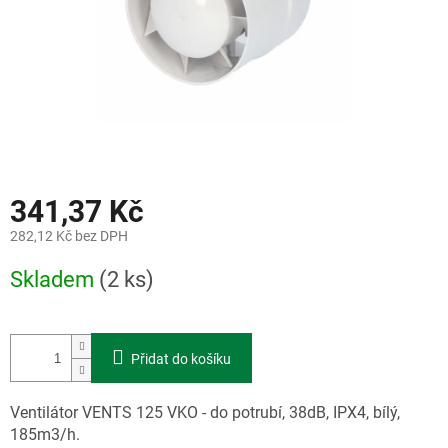
341,37 Kč
282,12 Kč bez DPH
Měrná
Skladem
(2 ks)
cena:
Přidat do košíku
Ventilátor VENTS 125 VKO - do potrubí, 38dB, IPX4, bílý,
185m3/h.