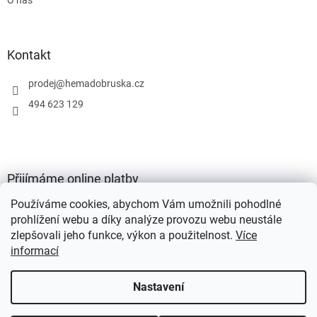
Kontakt
prodej
@
hemadobruska.cz
494 623 129
Přijímáme online platby
Používáme cookies, abychom Vám umožnili pohodlné
prohlížení webu a díky analýze provozu webu neustále
zlepšovali jeho funkce, výkon a použitelnost.
Více
informací
Vytvořil Shoptet
Nastavení