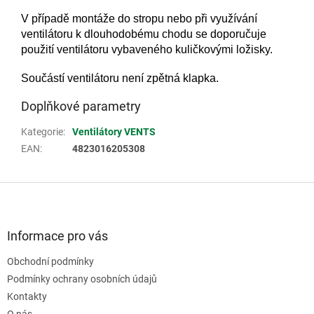
V případě montáže do stropu nebo při využívání
ventilátoru k dlouhodobému chodu se doporučuje
použití ventilátoru vybaveného kuličkovými ložisky.
Součástí ventilátoru není zpětná klapka.
Doplňkové parametry
Kategorie
:
Ventilátory VENTS
EAN
:
4823016205308
Z
á
p
a
Informace pro vás
t
Obchodní podmínky
í
Podmínky ochrany osobních údajů
Kontakty
O nás