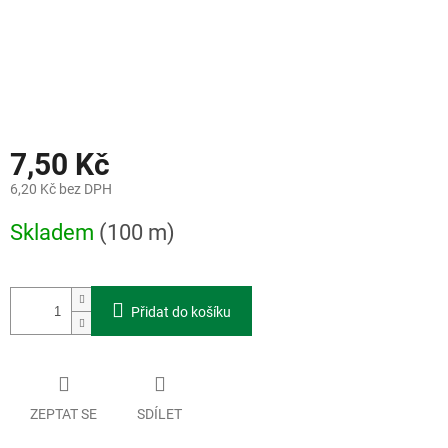
7,50 Kč
6,20 Kč bez DPH
Měrná
Skladem
(100 m)
cena:
Přidat do košíku
ZEPTAT SE
SDÍLET