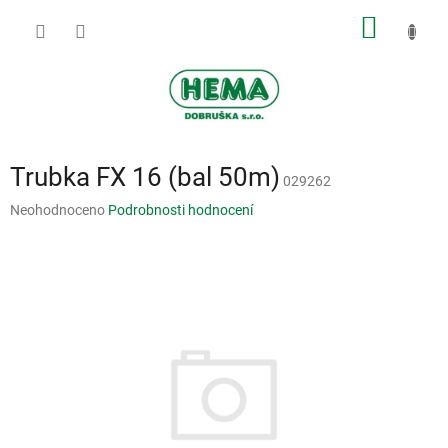
Přejít
NÁKUP
na
obsah
KOŠÍK
Trubka FX 16 (bal 50m)
029262
Průměrné
Neohodnoceno
Podrobnosti hodnocení
hodnocení
produktu
je
0,0
z
5
hvězdiček.