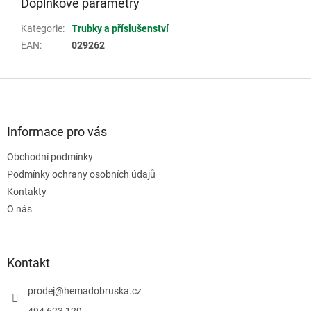
Doplňkové parametry
Kategorie
:
Trubky a příslušenství
EAN
:
029262
Z
á
p
a
Informace pro vás
t
Obchodní podmínky
í
Podmínky ochrany osobních údajů
Kontakty
O nás
Kontakt
prodej
@
hemadobruska.cz
494 623 129