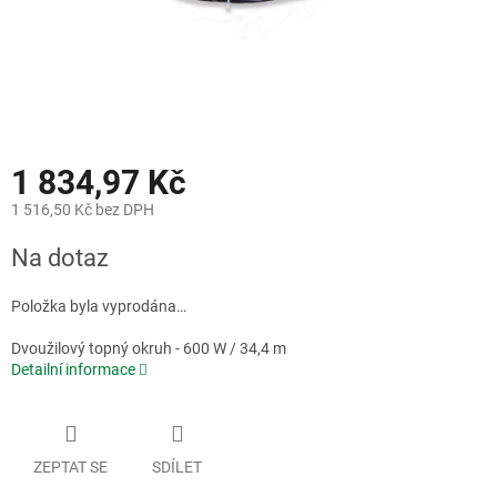
1 834,97 Kč
1 516,50 Kč bez DPH
Měrná
Na dotaz
cena:
Položka byla vyprodána…
Dvoužilový topný okruh - 600 W / 34,4 m
Detailní informace
ZEPTAT SE
SDÍLET