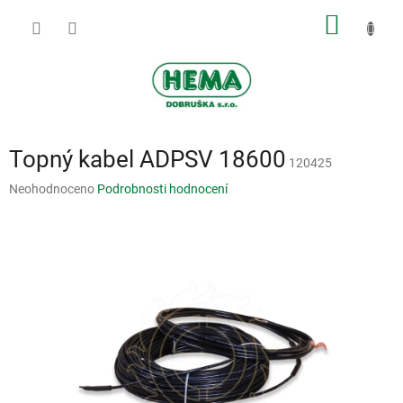
Přejít
NÁKUP
na
obsah
KOŠÍK
Topný kabel ADPSV 18600
120425
Průměrné
Neohodnoceno
Podrobnosti hodnocení
hodnocení
produktu
je
0,0
z
5
hvězdiček.