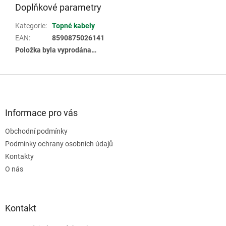
Doplňkové parametry
Kategorie
:
Topné kabely
EAN
:
8590875026141
Položka byla vyprodána…
Z
á
p
a
Informace pro vás
t
Obchodní podmínky
í
Podmínky ochrany osobních údajů
Kontakty
O nás
Kontakt