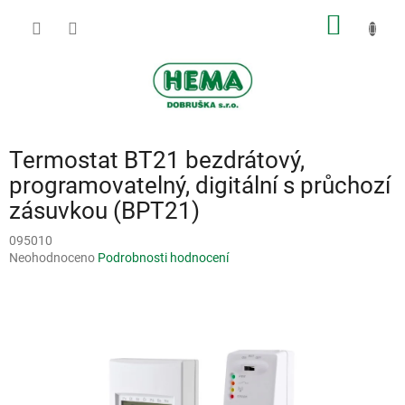
Přejít
NÁKUP
na
obsah
KOŠÍK
Termostat BT21 bezdrátový,
programovatelný, digitální s průchozí
zásuvkou (BPT21)
095010
Průměrné
Neohodnoceno
Podrobnosti hodnocení
hodnocení
produktu
je
0,0
z
5
hvězdiček.