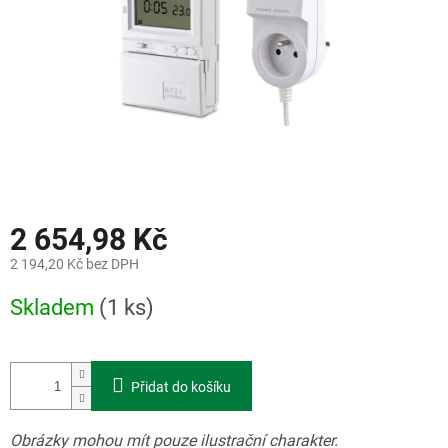
2 654,98 Kč
2 194,20 Kč bez DPH
Měrná
Skladem
(1 ks)
cena:
Přidat do košíku
Obrázky mohou mít pouze ilustrační charakter.