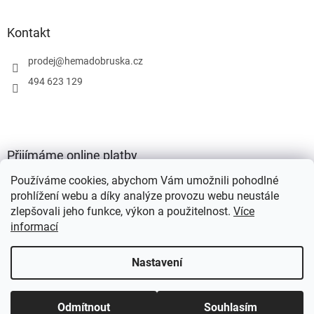
Kontakt
prodej
@
hemadobruska.cz
494 623 129
Přijímáme online platby
Používáme cookies, abychom Vám umožnili pohodlné
prohlížení webu a díky analýze provozu webu neustále
zlepšovali jeho funkce, výkon a použitelnost.
Více
informací
Vytvořil Shoptet
Nastavení
Copyright 2026
HEMA Dobruška s.r.o.
. Všechna práva vyhrazena.
Odmítnout
Souhlasím
Upravit nastavení cookies