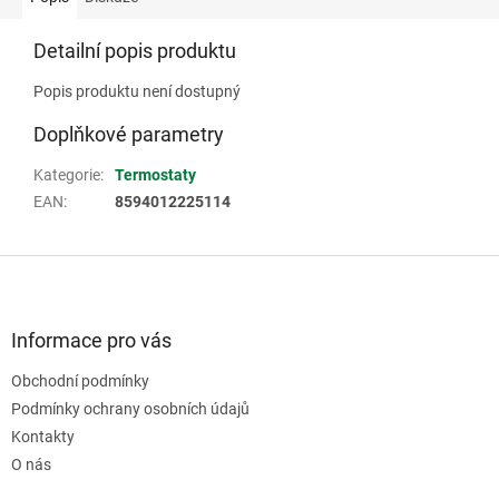
Detailní popis produktu
Popis produktu není dostupný
Doplňkové parametry
Kategorie
:
Termostaty
EAN
:
8594012225114
Z
á
p
a
Informace pro vás
t
Obchodní podmínky
í
Podmínky ochrany osobních údajů
Kontakty
O nás