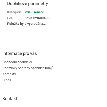
Doplňkové parametry
Kategorie
:
Příslušenství
EAN
:
8595129600498
Položka byla vyprodána…
Z
á
p
a
Informace pro vás
t
Obchodní podmínky
í
Podmínky ochrany osobních údajů
Kontakty
O nás
Kontakt