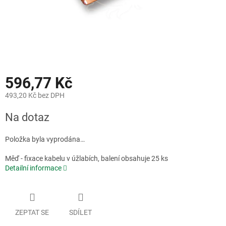
596,77 Kč
493,20 Kč bez DPH
Měrná
Na dotaz
cena:
Položka byla vyprodána…
Měď - fixace kabelu v úžlabích, balení obsahuje 25 ks
Detailní informace
ZEPTAT SE
SDÍLET