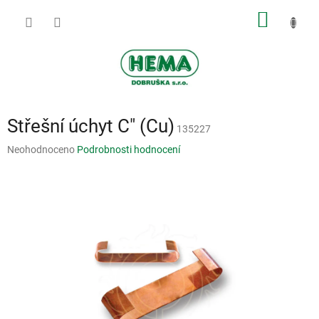
Přejít
NÁKUP
na
obsah
KOŠÍK
Střešní úchyt C" (Cu)
135227
Průměrné
Neohodnoceno
Podrobnosti hodnocení
hodnocení
produktu
je
0,0
z
5
hvězdiček.