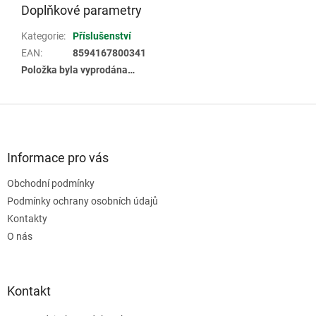
Doplňkové parametry
Kategorie
:
Příslušenství
EAN
:
8594167800341
Položka byla vyprodána…
Z
á
p
a
Informace pro vás
t
Obchodní podmínky
í
Podmínky ochrany osobních údajů
Kontakty
O nás
Kontakt