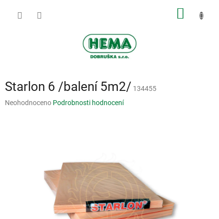
Přejít
NÁKUP
na
obsah
KOŠÍK
Starlon 6 /balení 5m2/
134455
Průměrné
Neohodnoceno
Podrobnosti hodnocení
hodnocení
produktu
je
0,0
z
5
hvězdiček.