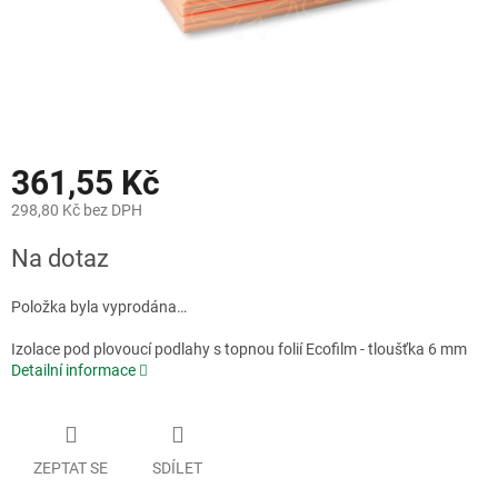
361,55 Kč
298,80 Kč bez DPH
Měrná
Na dotaz
cena:
Položka byla vyprodána…
Izolace pod plovoucí podlahy s topnou folií Ecofilm - tloušťka 6 mm
Detailní informace
ZEPTAT SE
SDÍLET