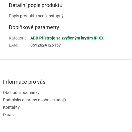
Detailní popis produktu
Popis produktu není dostupný
Doplňkové parametry
Kategorie
:
ABB Přístroje se zvýšeným krytím IP XX
EAN
:
8592624126157
Z
á
p
a
Informace pro vás
t
Obchodní podmínky
í
Podmínky ochrany osobních údajů
Kontakty
O nás