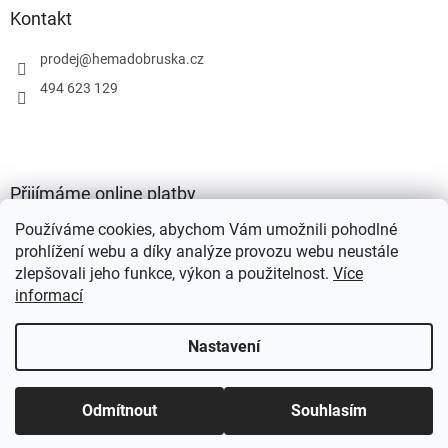
Kontakt
prodej
@
hemadobruska.cz
494 623 129
Přijímáme online platby
Používáme cookies, abychom Vám umožnili pohodlné
prohlížení webu a díky analýze provozu webu neustále
zlepšovali jeho funkce, výkon a použitelnost.
Více
informací
Vytvořil Shoptet
Nastavení
Copyright 2026
HEMA Dobruška s.r.o.
. Všechna práva vyhrazena.
Odmítnout
Souhlasím
Upravit nastavení cookies