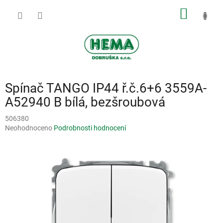
Přejít
NÁKUP
na
obsah
KOŠÍK
Spínač TANGO IP44 ř.č.6+6 3559A-
A52940 B bílá, bezšroubová
506380
Průměrné
Neohodnoceno
Podrobnosti hodnocení
hodnocení
produktu
je
0,0
z
5
hvězdiček.