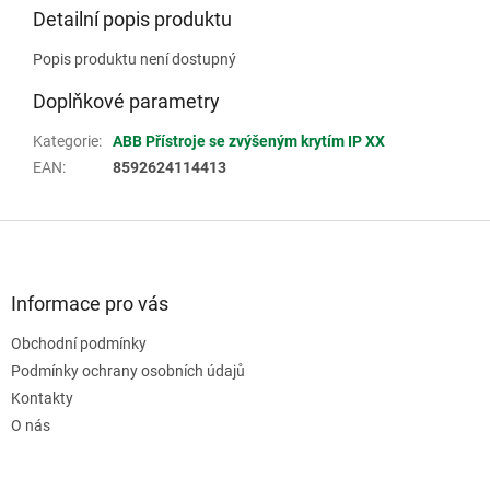
Detailní popis produktu
Popis produktu není dostupný
Doplňkové parametry
Kategorie
:
ABB Přístroje se zvýšeným krytím IP XX
EAN
:
8592624114413
Z
á
p
a
Informace pro vás
t
Obchodní podmínky
í
Podmínky ochrany osobních údajů
Kontakty
O nás