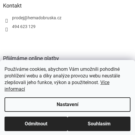
Kontakt
prodej
@
hemadobruska.cz
494 623 129
Přijímáme online platby
Používáme cookies, abychom Vám umožnili pohodlné
prohlížení webu a díky analýze provozu webu neustále
zlepšovali jeho funkce, výkon a použitelnost.
Více
informací
Vytvořil Shoptet
Nastavení
Copyright 2026
HEMA Dobruška s.r.o.
. Všechna práva vyhrazena.
Odmítnout
Souhlasím
Upravit nastavení cookies