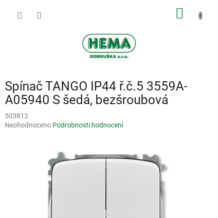
Přejít
NÁKUP
na
obsah
KOŠÍK
Spínač TANGO IP44 ř.č.5 3559A-
A05940 S šedá, bezšroubová
503812
Průměrné
Neohodnoceno
Podrobnosti hodnocení
hodnocení
produktu
je
0,0
z
5
hvězdiček.