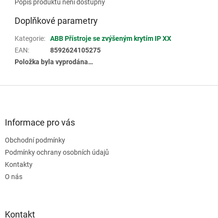
Popis produktu není dostupný
Doplňkové parametry
Kategorie
:
ABB Přístroje se zvýšeným krytím IP XX
EAN
:
8592624105275
Položka byla vyprodána…
Z
á
p
a
Informace pro vás
t
Obchodní podmínky
í
Podmínky ochrany osobních údajů
Kontakty
O nás
Kontakt