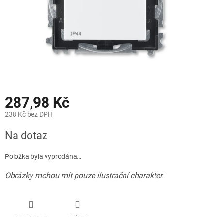
287,98 Kč
238 Kč bez DPH
Měrná
Na dotaz
cena:
Položka byla vyprodána…
Obrázky mohou mít pouze ilustrační charakter.