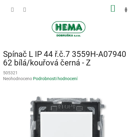
Přejít
NÁKUP
na
obsah
KOŠÍK
Spínač L IP 44 ř.č.7 3559H-A07940
62 bílá/kouřová černá - Z
505321
Průměrné
Neohodnoceno
Podrobnosti hodnocení
hodnocení
produktu
je
0,0
z
5
hvězdiček.