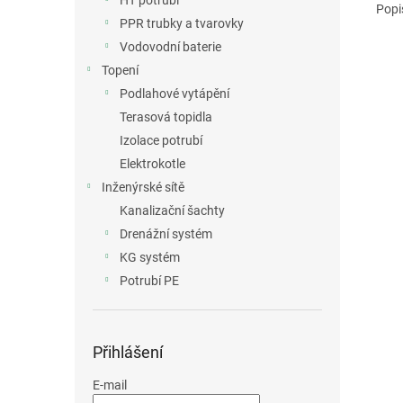
HT potrubí
Popi
PPR trubky a tvarovky
Vodovodní baterie
Topení
Podlahové vytápění
Terasová topidla
Izolace potrubí
Elektrokotle
Inženýrské sítě
Kanalizační šachty
Drenážní systém
KG systém
Potrubí PE
Přihlášení
E-mail