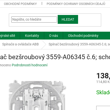
OBCHODNÍ PODMÍNKY
PODMÍNKY OCHRANY OSOBNÍCH ÚDAJŮ
HLEDAT
ýrské sítě
Kontakty
O nás
Obchodní podmínky
Spínače a ovládače ABB
Spínač bezšroubový 3559-A06345 č.6; s
nač bezšroubový 3559-A06345 č.6; sch
né
noceno
Podrobnosti hodnocení
ní
138
u
114,80 K
Měrná
Skla
cena:
ek.