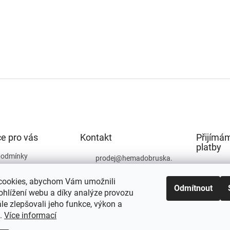
e pro vás
Kontakt
Přijímám
platby
podmínky
prodej
@
hemadobruska.
cz
ochrany osobních
cookies, abychom Vám umožnili
494 623 129
Odmítnout
ohlížení webu a díky analýze provozu
e zlepšovali jeho funkce, výkon a
t.
Více informací