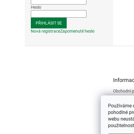
Heslo
PŘIHLÁSIT SE
Nová registrace
Zapomenuté heslo
Z
á
p
a
t
Informac
í
Obchodní 
Podmínky 
údajů
Používáme 
Kontakty
pohodlné pr
webu neustál
O nás
použitelnos