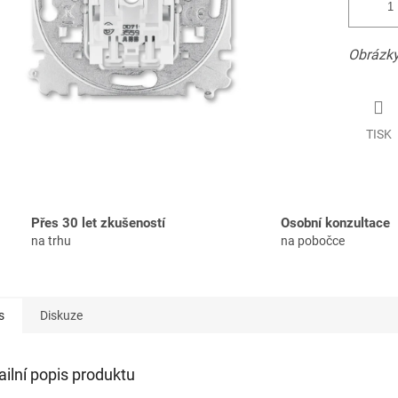
Obrázky
TISK
Přes 30 let zkušeností
Osobní konzultace
na trhu
na pobočce
s
Diskuze
ailní popis produktu