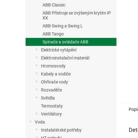
n
ABB Classic
e
ABB Přístroje se zvýšeným krytím IP
l
XX
ABB Swing a Swing L
ABB Tango
Spínače a ovládače ABB
Elektrické vytápění
Elektroinstalační materiál
Hromosvody
Kabely a vodiče
Ohřívače vody
Rozvaděče
Svítidla
Termostaty
Popi
Ventilátory
Voda
Det
Instalatérské potřeby