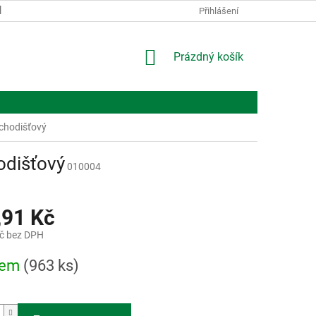
KONTAKTY
O NÁS
Přihlášení
NÁKUPNÍ
Prázdný košík
KOŠÍK
chodišťový
odišťový
010004
,91 Kč
č bez DPH
dem
(963 ks)