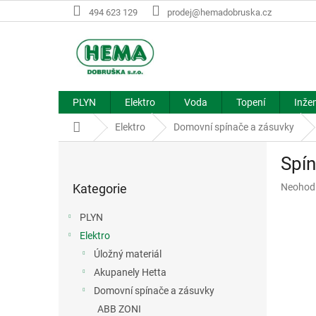
Přejít
494 623 129
prodej@hemadobruska.cz
na
obsah
PLYN
Elektro
Voda
Topení
Inžen
Domů
Elektro
Domovní spínače a zásuvky
P
Spí
o
Přeskočit
s
Průměr
Kategorie
Neohod
kategorie
t
hodnoce
r
produkt
PLYN
a
je
Elektro
n
0,0
z
Úložný materiál
n
5
í
Akupanely Hetta
hvězdič
p
Domovní spínače a zásuvky
a
ABB ZONI