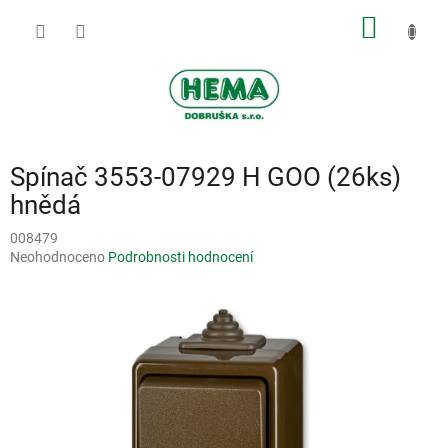
Přejít
NÁKUP
na
obsah
KOŠÍK
Spínač 3553-07929 H GOO (26ks)
hnědá
008479
Průměrné
Neohodnoceno
Podrobnosti hodnocení
hodnocení
produktu
je
0,0
z
5
hvězdiček.