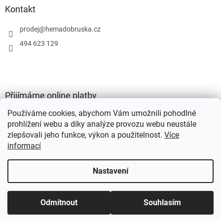
Kontakt
prodej
@
hemadobruska.cz
494 623 129
Přijímáme online platby
Používáme cookies, abychom Vám umožnili pohodlné
prohlížení webu a díky analýze provozu webu neustále
zlepšovali jeho funkce, výkon a použitelnost.
Více
informací
Vytvořil Shoptet
Nastavení
Copyright 2026
HEMA Dobruška s.r.o.
. Všechna práva vyhrazena.
Odmítnout
Souhlasím
Upravit nastavení cookies