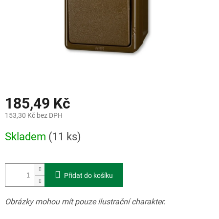
185,49 Kč
153,30 Kč bez DPH
Měrná
Skladem
(11 ks)
cena:
Přidat do košíku
Obrázky mohou mít pouze ilustrační charakter.