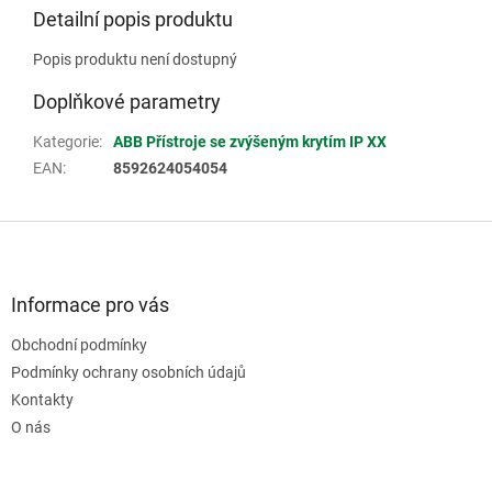
Detailní popis produktu
Popis produktu není dostupný
Doplňkové parametry
Kategorie
:
ABB Přístroje se zvýšeným krytím IP XX
EAN
:
8592624054054
Z
á
p
a
Informace pro vás
t
Obchodní podmínky
í
Podmínky ochrany osobních údajů
Kontakty
O nás