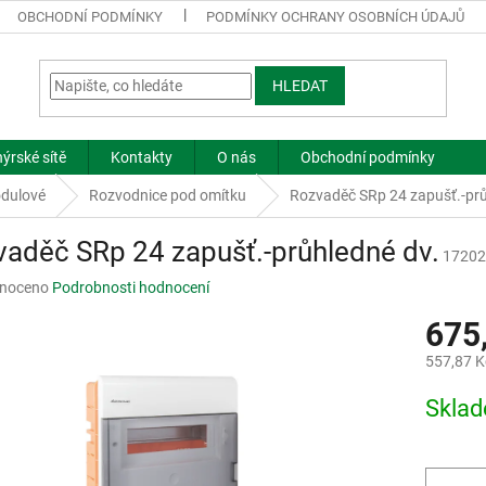
OBCHODNÍ PODMÍNKY
PODMÍNKY OCHRANY OSOBNÍCH ÚDAJŮ
HLEDAT
ýrské sítě
Kontakty
O nás
Obchodní podmínky
dulové
Rozvodnice pod omítku
Rozvaděč SRp 24 zapušť.-prů
aděč SRp 24 zapušť.-průhledné dv.
17202
né
noceno
Podrobnosti hodnocení
ní
675
u
557,87 K
Měrná
Skla
cena:
ek.