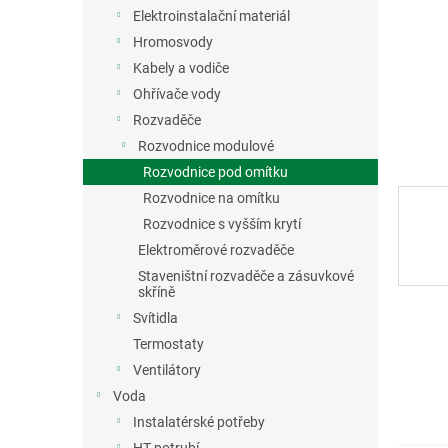
n
Elektroinstalační materiál
e
Hromosvody
l
Kabely a vodiče
Ohřívače vody
Rozvaděče
Rozvodnice modulové
Rozvodnice pod omítku
Rozvodnice na omítku
Rozvodnice s vyšším krytí
Elektroměrové rozvaděče
Staveništní rozvaděče a zásuvkové
skříně
Svítidla
Termostaty
Ventilátory
Voda
Instalatérské potřeby