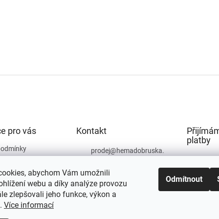
e pro vás
Kontakt
Přijímám
platby
podmínky
prodej
@
hemadobruska.
cz
ochrany osobních
cookies, abychom Vám umožnili
494 623 129
Odmítnout
ohlížení webu a díky analýze provozu
e zlepšovali jeho funkce, výkon a
t.
Více informací