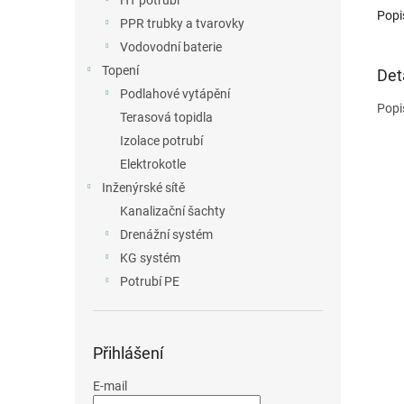
HT potrubí
Popi
PPR trubky a tvarovky
Vodovodní baterie
Topení
Det
Podlahové vytápění
Popi
Terasová topidla
Izolace potrubí
Elektrokotle
Inženýrské sítě
Kanalizační šachty
Drenážní systém
KG systém
Potrubí PE
Přihlášení
E-mail