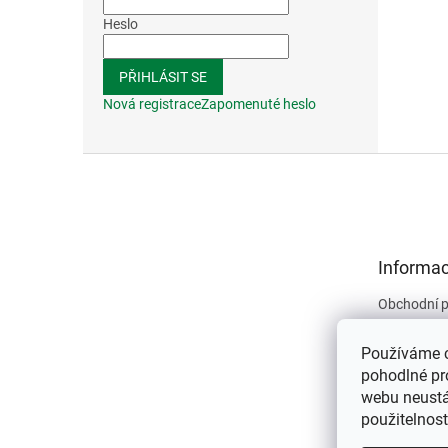
Heslo
PŘIHLÁSIT SE
Nová registrace
Zapomenuté heslo
Z
á
p
a
t
Informac
í
Obchodní 
Podmínky 
údajů
Používáme 
Kontakty
pohodlné pr
webu neustál
O nás
použitelnos