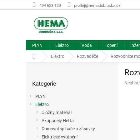
Přejít
494 623 129
prodej@hemadobruska.cz
na
obsah
PLYN
Elektro
Voda
Topení
Inžen
Domů
Elektro
Rozvaděče
Rozvodnice mo
P
Rozv
o
Přeskočit
s
Průměr
Kategorie
Neohod
kategorie
t
hodnoce
r
produkt
PLYN
a
je
Elektro
n
0,0
z
Úložný materiál
n
5
í
Akupanely Hetta
hvězdič
p
Domovní spínače a zásuvky
a
Elektrické vytápění