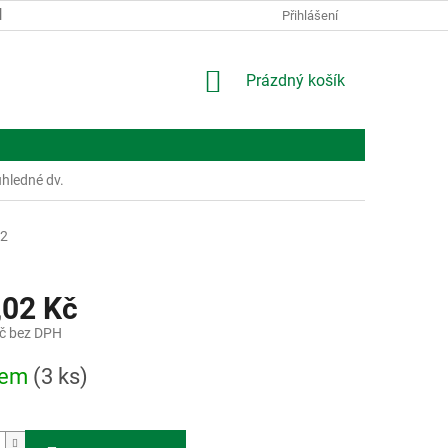
KONTAKTY
O NÁS
Přihlášení
NÁKUPNÍ
Prázdný košík
KOŠÍK
hledné dv.
2
,02 Kč
č bez DPH
dem
(3 ks)