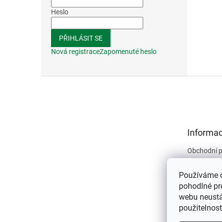
Heslo
PŘIHLÁSIT SE
Nová registrace
Zapomenuté heslo
Z
á
p
a
t
Informac
í
Obchodní 
Podmínky 
údajů
Používáme 
Kontakty
pohodlné pr
webu neustál
O nás
použitelnos