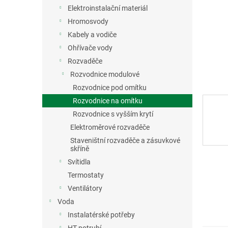
n
Elektroinstalační materiál
e
Hromosvody
l
Kabely a vodiče
Ohřívače vody
Rozvaděče
Rozvodnice modulové
Rozvodnice pod omítku
Rozvodnice na omítku
Rozvodnice s vyšším krytí
Elektroměrové rozvaděče
Staveništní rozvaděče a zásuvkové
skříně
Svítidla
Termostaty
Ventilátory
Voda
Instalatérské potřeby