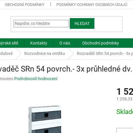
OBCHODNÍ PODMÍNKY
PODMÍNKY OCHRANY OSOBNÍCH ÚDAJŮ
HLEDAT
ýrské sítě
Kontakty
O nás
Obchodní podmínky
dulové
Rozvodnice na omítku
Rozvaděč SRn 54 povrch.- 3x p
aděč SRn 54 povrch.- 3x průhledné dv.
né
noceno
Podrobnosti hodnocení
ní
1 5
u
1 259,33
Měrná
Skla
cena:
ek.