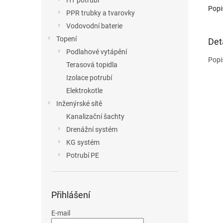
HT potrubí
Popi
PPR trubky a tvarovky
Vodovodní baterie
Topení
Det
Podlahové vytápění
Popi
Terasová topidla
Izolace potrubí
Elektrokotle
Inženýrské sítě
Kanalizační šachty
Drenážní systém
KG systém
Potrubí PE
Přihlášení
E-mail