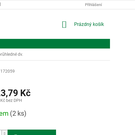
KONTAKTY
O NÁS
Přihlášení
NÁKUPNÍ
Prázdný košík
KOŠÍK
růhledné dv.
172059
23,79 Kč
 Kč bez DPH
dem
(2 ks)