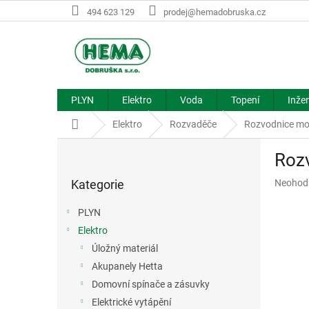
Přejít
494 623 129
prodej@hemadobruska.cz
na
obsah
PLYN
Elektro
Voda
Topení
Inžen
Domů
Elektro
Rozvaděče
Rozvodnice mo
P
Rozv
o
Přeskočit
s
Průměr
Kategorie
Neohod
kategorie
t
hodnoce
r
produkt
PLYN
a
je
Elektro
n
0,0
z
Úložný materiál
n
5
í
Akupanely Hetta
hvězdič
p
Domovní spínače a zásuvky
a
Elektrické vytápění