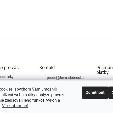
e pro vás
Kontakt
Přijímám
platby
podmínky
prodej
@
hemadobruska.
cz
ochrany osobních
cookies, abychom Vám umožnili
494 623 129
Odmítnout
ohlížení webu a díky analýze provozu
e zlepšovali jeho funkce, výkon a
t.
Více informací