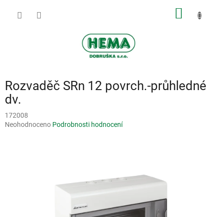
Přejít
NÁKUP
na
obsah
KOŠÍK
Rozvaděč SRn 12 povrch.-průhledné
dv.
172008
Průměrné
Neohodnoceno
Podrobnosti hodnocení
hodnocení
produktu
je
0,0
z
5
hvězdiček.