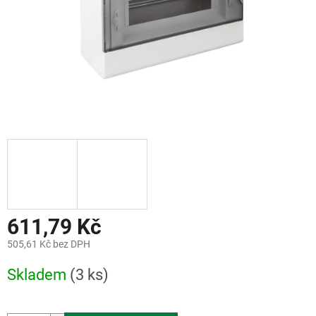
611,79 Kč
505,61 Kč bez DPH
Měrná
Skladem
(3 ks)
cena: