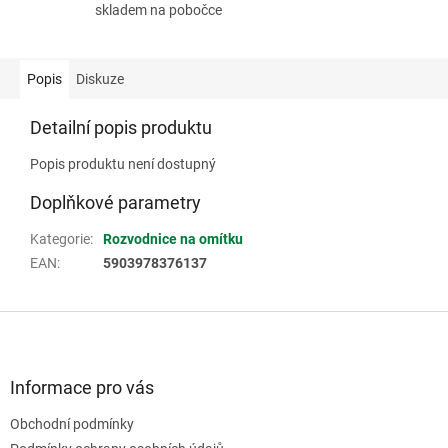
skladem na pobočce
Popis
Diskuze
Detailní popis produktu
Popis produktu není dostupný
Doplňkové parametry
Kategorie
:
Rozvodnice na omítku
EAN
:
5903978376137
Z
á
p
a
Informace pro vás
t
Obchodní podmínky
í