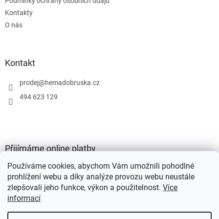
Podmínky ochrany osobních údajů
Kontakty
O nás
Kontakt
prodej
@
hemadobruska.cz
494 623 129
Přijímáme online platby
Používáme cookies, abychom Vám umožnili pohodlné
prohlížení webu a díky analýze provozu webu neustále
zlepšovali jeho funkce, výkon a použitelnost.
Více
informací
Vytvořil Shoptet