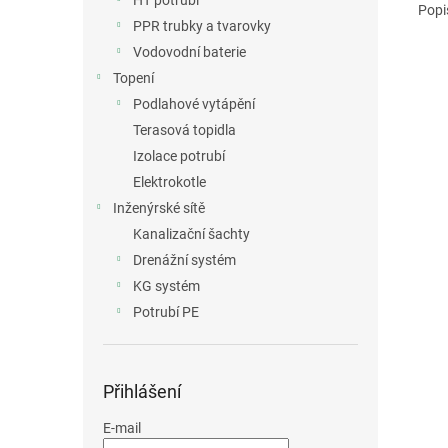
HT potrubí
Popi
PPR trubky a tvarovky
Vodovodní baterie
Topení
Podlahové vytápění
Terasová topidla
Izolace potrubí
Elektrokotle
Inženýrské sítě
Kanalizační šachty
Drenážní systém
KG systém
Potrubí PE
Přihlášení
E-mail