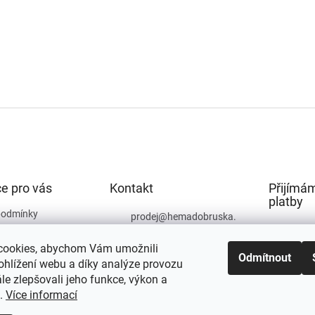
e pro vás
Kontakt
Přijímám
platby
podmínky
prodej
@
hemadobruska.
cz
ochrany osobních
cookies, abychom Vám umožnili
494 623 129
Odmítnout
ohlížení webu a díky analýze provozu
e zlepšovali jeho funkce, výkon a
t.
Více informací