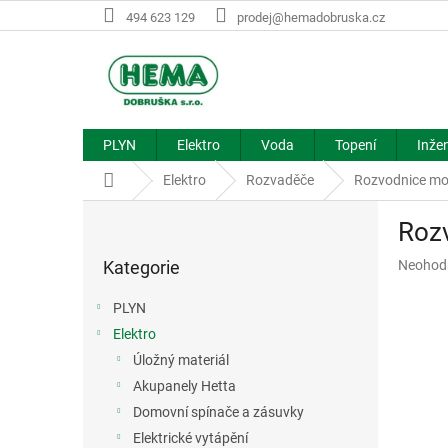
Přejít
494 623 129
prodej@hemadobruska.cz
na
obsah
PLYN
Elektro
Voda
Topení
Inžen
Domů
Elektro
Rozvaděče
Rozvodnice mo
P
Roz
o
Přeskočit
s
Průměr
Kategorie
Neohod
kategorie
t
hodnoce
r
produkt
PLYN
a
je
Elektro
n
0,0
z
Úložný materiál
n
5
í
Akupanely Hetta
hvězdič
p
Domovní spínače a zásuvky
a
Elektrické vytápění