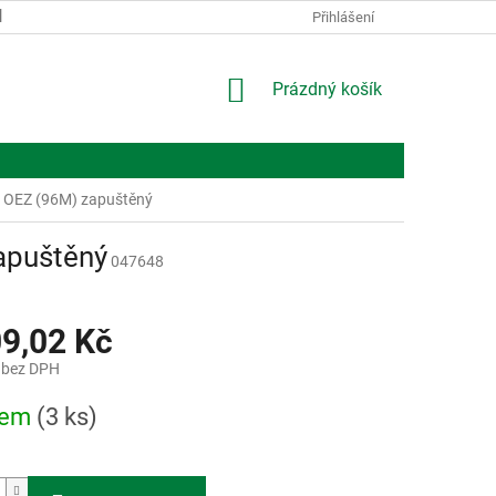
KONTAKTY
O NÁS
Přihlášení
NÁKUPNÍ
Prázdný košík
KOŠÍK
 OEZ (96M) zapuštěný
apuštěný
047648
09,02 Kč
 bez DPH
dem
(3 ks)