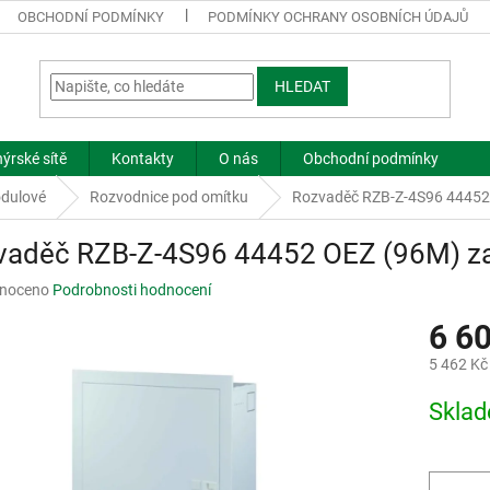
OBCHODNÍ PODMÍNKY
PODMÍNKY OCHRANY OSOBNÍCH ÚDAJŮ
HLEDAT
ýrské sítě
Kontakty
O nás
Obchodní podmínky
dulové
Rozvodnice pod omítku
Rozvaděč RZB-Z-4S96 44452
vaděč RZB-Z-4S96 44452 OEZ (96M) z
né
noceno
Podrobnosti hodnocení
ní
6 6
u
5 462 Kč
Měrná
Skla
cena:
ek.