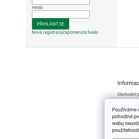
Heslo
PŘIHLÁSIT SE
Nová registrace
Zapomenuté heslo
Z
á
p
a
t
Informac
í
Obchodní 
Podmínky 
údajů
Používáme 
Kontakty
pohodlné pr
webu neustál
O nás
použitelnos