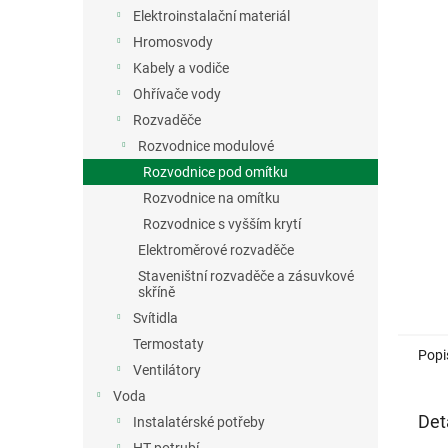
n
Elektroinstalační materiál
e
Hromosvody
l
Kabely a vodiče
Ohřívače vody
Rozvaděče
Rozvodnice modulové
Rozvodnice pod omítku
Rozvodnice na omítku
Rozvodnice s vyšším krytí
Elektroměrové rozvaděče
Staveništní rozvaděče a zásuvkové
skříně
Svítidla
Termostaty
Popi
Ventilátory
Voda
Det
Instalatérské potřeby