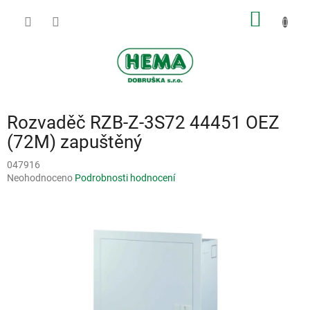
Přejít
NÁKUP
na
obsah
KOŠÍK
Rozvaděč RZB-Z-3S72 44451 OEZ
(72M) zapuštěný
047916
Průměrné
Neohodnoceno
Podrobnosti hodnocení
hodnocení
produktu
je
0,0
z
5
hvězdiček.