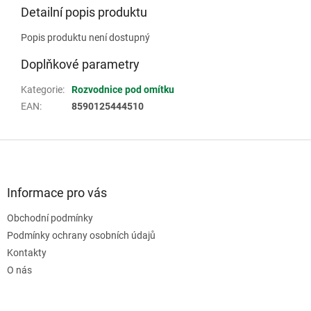
Detailní popis produktu
Popis produktu není dostupný
Doplňkové parametry
Kategorie
:
Rozvodnice pod omítku
EAN
:
8590125444510
Z
á
p
a
Informace pro vás
t
Obchodní podmínky
í
Podmínky ochrany osobních údajů
Kontakty
O nás