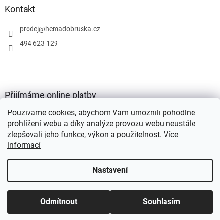
Kontakt
prodej
@
hemadobruska.cz
494 623 129
Přijímáme online platby
Používáme cookies, abychom Vám umožnili pohodlné
prohlížení webu a díky analýze provozu webu neustále
zlepšovali jeho funkce, výkon a použitelnost.
Více
informací
Vytvořil Shoptet
Nastavení
Copyright 2026
HEMA Dobruška s.r.o.
. Všechna práva vyhrazena.
Odmítnout
Souhlasím
Upravit nastavení cookies