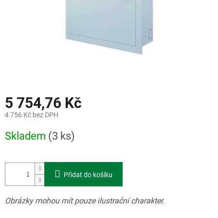
5 754,76 Kč
4 756 Kč bez DPH
Měrná
Skladem
(3 ks)
cena:
Přidat do košíku
Obrázky mohou mít pouze ilustrační charakter.