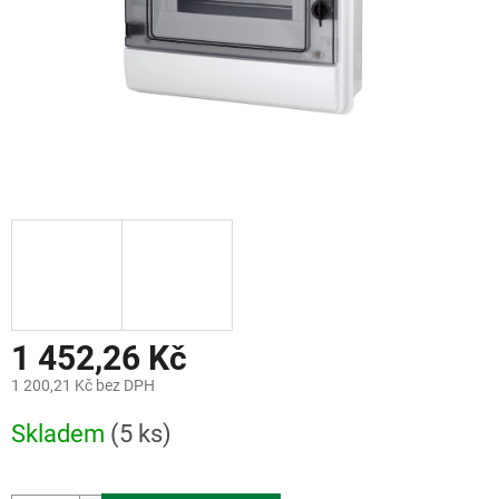
1 452,26 Kč
1 200,21 Kč bez DPH
Měrná
Skladem
(5 ks)
cena: