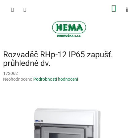
Přejít
NÁKUP
na
obsah
KOŠÍK
Rozvaděč RHp-12 IP65 zapušť.
průhledné dv.
172062
Průměrné
Neohodnoceno
Podrobnosti hodnocení
hodnocení
produktu
je
0,0
z
5
hvězdiček.