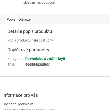
skladem na pobočce
Popis
Diskuze
Detailní popis produktu
Popis produktu není dostupný
Doplňkové parametry
Kategorie
:
Rozvodnice s vyšším krytí
EAN
:
5905548285931
Z
á
p
a
Informace pro vás
t
Obchodní podmínky
í