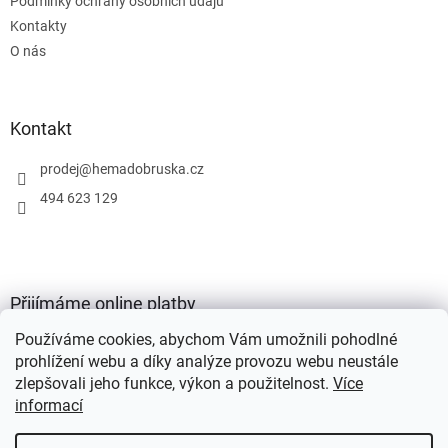
Podmínky ochrany osobních údajů
Kontakty
O nás
Kontakt
prodej
@
hemadobruska.cz
494 623 129
Přijímáme online platby
Používáme cookies, abychom Vám umožnili pohodlné
prohlížení webu a díky analýze provozu webu neustále
zlepšovali jeho funkce, výkon a použitelnost.
Více
informací
Vytvořil Shoptet