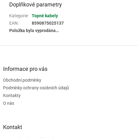
Doplňkové parametry
Kategorie
:
Topné kabely
EAN
:
8590875025137
Položka byla vyprodána…
Z
á
p
a
Informace pro vás
t
Obchodní podmínky
í
Podmínky ochrany osobních údajů
Kontakty
O nás
Kontakt