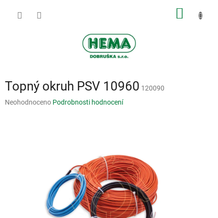
Přejít
NÁKUP
na
obsah
KOŠÍK
Topný okruh PSV 10960
120090
Průměrné
Neohodnoceno
Podrobnosti hodnocení
hodnocení
produktu
je
0,0
z
5
hvězdiček.