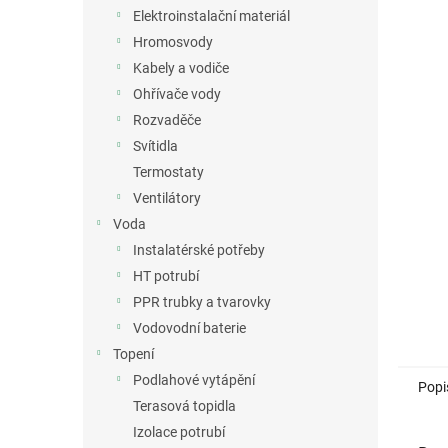
n
Elektroinstalační materiál
e
Hromosvody
l
Kabely a vodiče
Ohřívače vody
Rozvaděče
Svítidla
Termostaty
Ventilátory
Voda
Instalatérské potřeby
HT potrubí
PPR trubky a tvarovky
Vodovodní baterie
Topení
Podlahové vytápění
Popi
Terasová topidla
Izolace potrubí