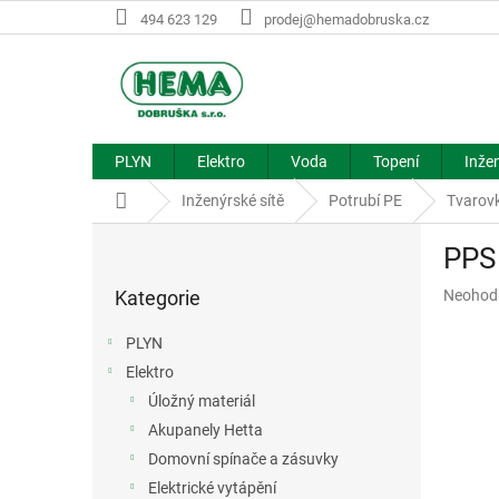
Přejít
494 623 129
prodej@hemadobruska.cz
na
obsah
PLYN
Elektro
Voda
Topení
Inžen
Domů
Inženýrské sítě
Potrubí PE
Tvarov
P
PPS
o
Přeskočit
s
Průměr
Kategorie
Neohod
kategorie
t
hodnoce
r
produkt
PLYN
a
je
Elektro
n
0,0
z
Úložný materiál
n
5
í
Akupanely Hetta
hvězdič
p
Domovní spínače a zásuvky
a
Elektrické vytápění