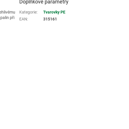
Doplňkové parametry
lehlivému
Kategorie
:
Tvarovky PE
palin při
EAN
:
315161