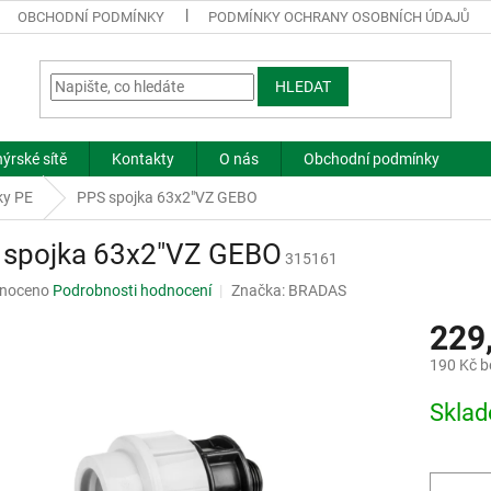
OBCHODNÍ PODMÍNKY
PODMÍNKY OCHRANY OSOBNÍCH ÚDAJŮ
HLEDAT
ýrské sítě
Kontakty
O nás
Obchodní podmínky
ky PE
PPS spojka 63x2"VZ GEBO
 spojka 63x2"VZ GEBO
315161
né
noceno
Podrobnosti hodnocení
Značka:
BRADAS
ní
229
u
190 Kč 
Měrná
Skla
cena:
ek.