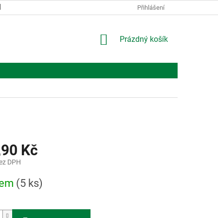
KONTAKTY
O NÁS
Přihlášení
NÁKUPNÍ
Prázdný košík
KOŠÍK
,90 Kč
bez DPH
dem
(5 ks)