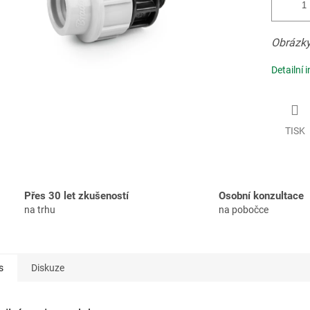
Obrázky
Detailní 
TISK
Přes 30 let zkušeností
Osobní konzultace
na trhu
na pobočce
s
Diskuze