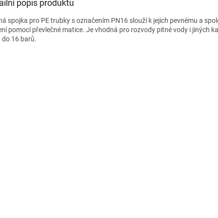
ailní popis produktu
ná spojka pro PE trubky s označením PN16 slouží k jejich pevnému a spo
ení pomocí převlečné matice. Je vhodná pro rozvody pitné vody i jiných ka
u do 16 barů.