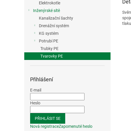
Det
Elektrokotle
Inženýrské sítě
Svěr
spoj
Kanalizační šachty
tlak
Drenážní systém
KG systém
Potrubí PE
Trubky PE
Tvarovky PE
Přihlášení
E-mail
Heslo
PŘIHLÁSIT SE
Nová registrace
Zapomenuté heslo