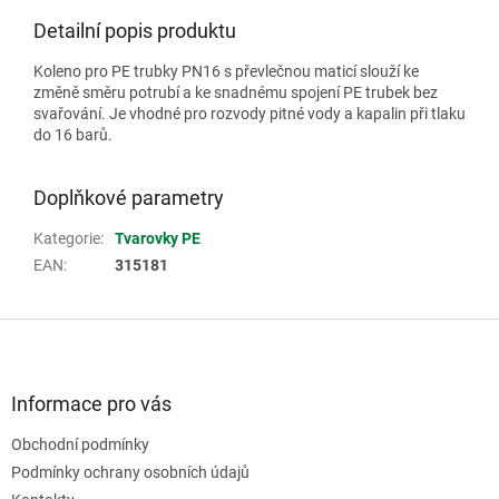
Detailní popis produktu
Koleno pro PE trubky PN16 s převlečnou maticí slouží ke
změně směru potrubí a ke snadnému spojení PE trubek bez
svařování. Je vhodné pro rozvody pitné vody a kapalin při tlaku
do 16 barů.
Doplňkové parametry
Kategorie
:
Tvarovky PE
EAN
:
315181
Z
á
p
a
Informace pro vás
t
Obchodní podmínky
í
Podmínky ochrany osobních údajů