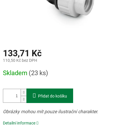
133,71 Kč
110,50 Kč bez DPH
Měrná
Skladem
(23 ks)
cena:
Přidat do košíku
Obrázky mohou mít pouze ilustrační charakter.
Detailní informace