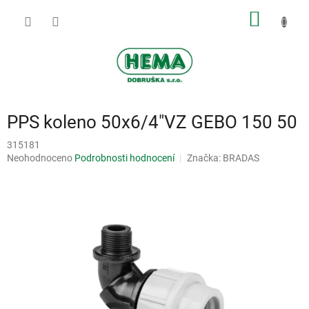
Přejít
NÁKUP
na
obsah
KOŠÍK
PPS koleno 50x6/4"VZ GEBO 150 50
315181
Průměrné
Neohodnoceno
Podrobnosti hodnocení
Značka:
BRADAS
hodnocení
produktu
je
0,0
z
5
hvězdiček.