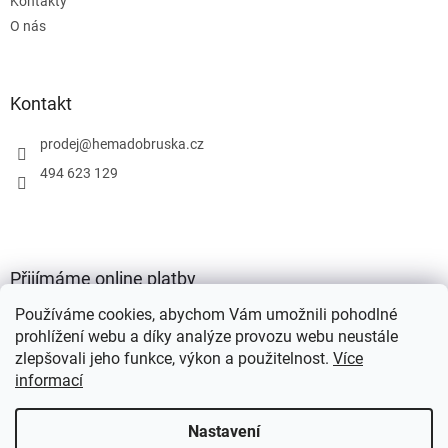
Kontakty
O nás
Kontakt
prodej
@
hemadobruska.cz
494 623 129
Přijímáme online platby
Používáme cookies, abychom Vám umožnili pohodlné
prohlížení webu a díky analýze provozu webu neustále
zlepšovali jeho funkce, výkon a použitelnost.
Více
informací
Vytvořil Shoptet
Nastavení