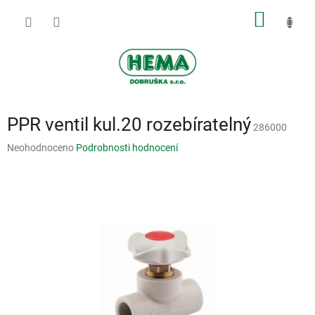
Přejít
NÁKUP
na
obsah
KOŠÍK
PPR ventil kul.20 rozebíratelný
286000
Průměrné
Neohodnoceno
Podrobnosti hodnocení
hodnocení
produktu
je
0,0
z
5
hvězdiček.