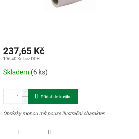
237,65 Kč
196,40 Kč bez DPH
Měrná
Skladem
(6 ks)
cena:
Přidat do košíku
Obrázky mohou mít pouze ilustrační charakter.