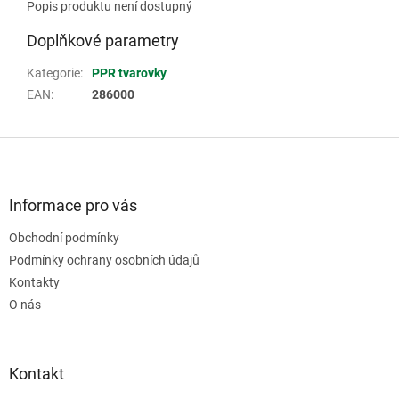
Popis produktu není dostupný
Doplňkové parametry
Kategorie
:
PPR tvarovky
EAN
:
286000
Z
á
p
a
Informace pro vás
t
Obchodní podmínky
í
Podmínky ochrany osobních údajů
Kontakty
O nás
Kontakt