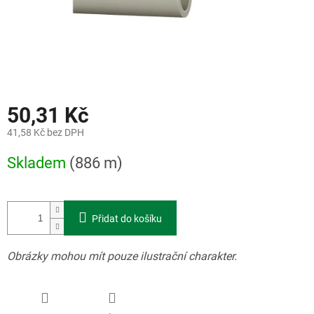
50,31 Kč
41,58 Kč bez DPH
Měrná
Skladem
(886 m)
cena:
Přidat do košíku
Obrázky mohou mít pouze ilustrační charakter.