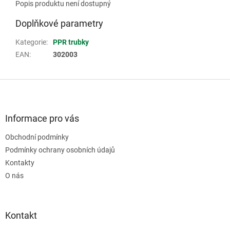
Popis produktu není dostupný
Doplňkové parametry
Kategorie
:
PPR trubky
EAN
:
302003
Z
á
p
a
Informace pro vás
t
Obchodní podmínky
í
Podmínky ochrany osobních údajů
Kontakty
O nás
Kontakt