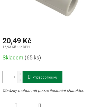
20,49 Kč
16,93 Kč bez DPH
Měrná
Skladem
(65 ks)
cena:
Přidat do košíku
Obrázky mohou mít pouze ilustrační charakter.