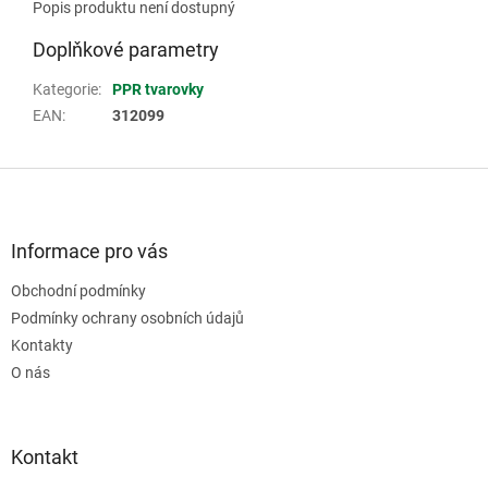
Popis produktu není dostupný
Doplňkové parametry
Kategorie
:
PPR tvarovky
EAN
:
312099
Z
á
p
a
Informace pro vás
t
Obchodní podmínky
í
Podmínky ochrany osobních údajů
Kontakty
O nás
Kontakt