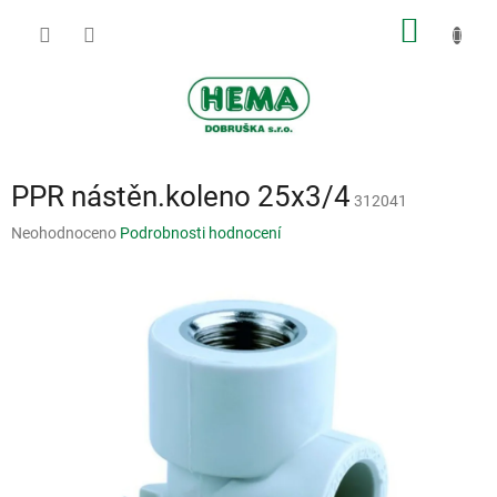
Přejít
NÁKUP
na
obsah
KOŠÍK
PPR nástěn.koleno 25x3/4
312041
Průměrné
Neohodnoceno
Podrobnosti hodnocení
hodnocení
produktu
je
0,0
z
5
hvězdiček.