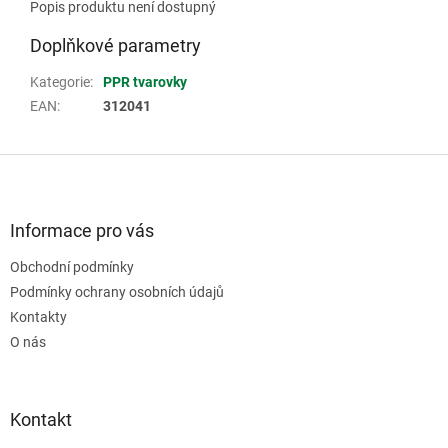
Popis produktu není dostupný
Doplňkové parametry
Kategorie
:
PPR tvarovky
EAN
:
312041
Z
á
p
a
Informace pro vás
t
Obchodní podmínky
í
Podmínky ochrany osobních údajů
Kontakty
O nás
Kontakt