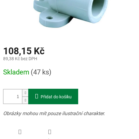
108,15 Kč
89,38 Kč bez DPH
Měrná
Skladem
(47 ks)
cena:
Přidat do košíku
Obrázky mohou mít pouze ilustrační charakter.