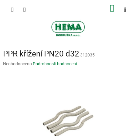
Přejít
NÁKUP
na
obsah
KOŠÍK
PPR křížení PN20 d32
312035
Průměrné
Neohodnoceno
Podrobnosti hodnocení
hodnocení
produktu
je
0,0
z
5
hvězdiček.