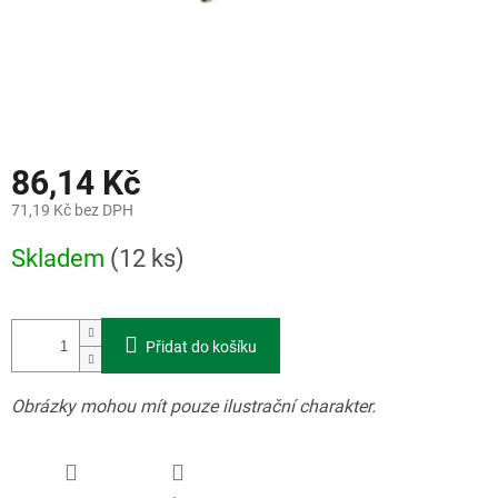
86,14 Kč
71,19 Kč bez DPH
Měrná
Skladem
(12 ks)
cena:
Přidat do košíku
Obrázky mohou mít pouze ilustrační charakter.