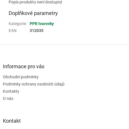
Popis produktu není dostupný
Doplňkové parametry
Kategorie
:
PPR tvarovky
EAN
:
312035
Z
á
p
a
Informace pro vás
t
Obchodní podmínky
í
Podmínky ochrany osobních údajů
Kontakty
O nás
Kontakt