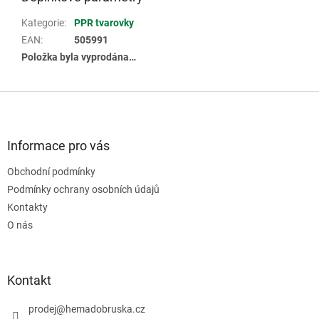
Kategorie
:
PPR tvarovky
EAN
:
505991
Položka byla vyprodána…
Z
á
p
a
Informace pro vás
t
Obchodní podmínky
í
Podmínky ochrany osobních údajů
Kontakty
O nás
Kontakt
prodej
@
hemadobruska.cz