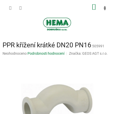
Přejít
NÁKUP
na
obsah
KOŠÍK
PPR křížení krátké DN20 PN16
505991
Průměrné
Neohodnoceno
Podrobnosti hodnocení
Značka:
GEOS AGT s.r.o.
hodnocení
produktu
je
0,0
z
5
hvězdiček.