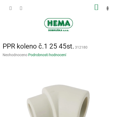
Přejít
NÁKUP
na
obsah
KOŠÍK
PPR koleno č.1 25 45st.
312180
Průměrné
Neohodnoceno
Podrobnosti hodnocení
hodnocení
produktu
je
0,0
z
5
hvězdiček.