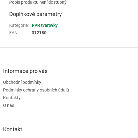
Popis produktu není dostupný
Doplňkové parametry
Kategorie
:
PPR tvarovky
EAN
:
312180
Z
á
p
a
Informace pro vás
t
Obchodní podmínky
í
Podmínky ochrany osobních údajů
Kontakty
O nás
Kontakt