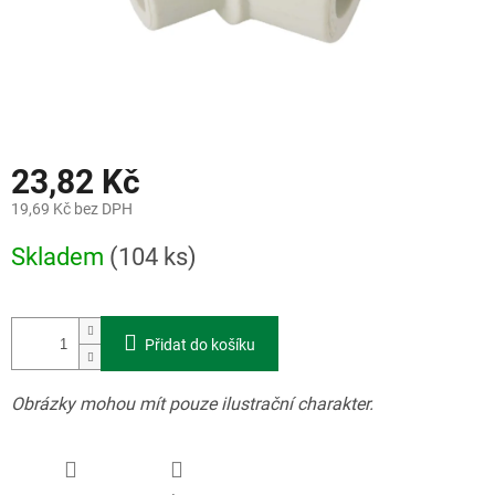
23,82 Kč
19,69 Kč bez DPH
Měrná
Skladem
(104 ks)
cena:
Přidat do košíku
Obrázky mohou mít pouze ilustrační charakter.