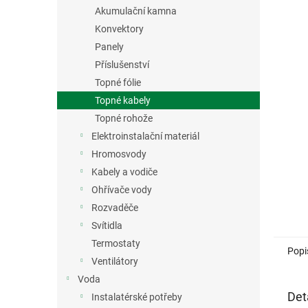
n
Akumulační kamna
e
Konvektory
l
Panely
Příslušenství
Topné fólie
Topné kabely
Topné rohože
Elektroinstalační materiál
Hromosvody
Kabely a vodiče
Ohřívače vody
Rozvaděče
Svítidla
Termostaty
Popi
Ventilátory
Voda
Det
Instalatérské potřeby