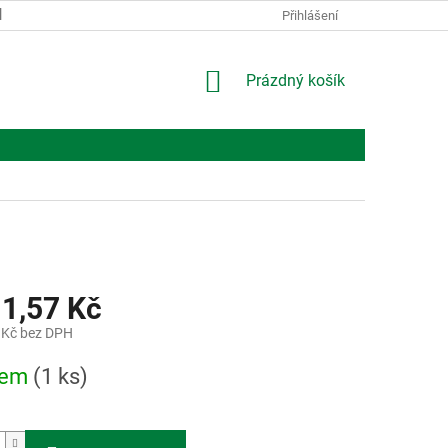
KONTAKTY
O NÁS
Přihlášení
NÁKUPNÍ
Prázdný košík
KOŠÍK
11,57 Kč
 Kč bez DPH
dem
(1 ks)