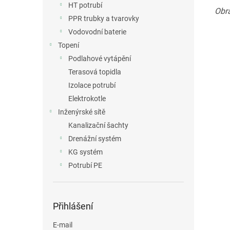
HT potrubí
Obrá
PPR trubky a tvarovky
Vodovodní baterie
Topení
Podlahové vytápění
Terasová topidla
Izolace potrubí
Elektrokotle
Inženýrské sítě
Kanalizační šachty
Drenážní systém
KG systém
Potrubí PE
Přihlášení
E-mail