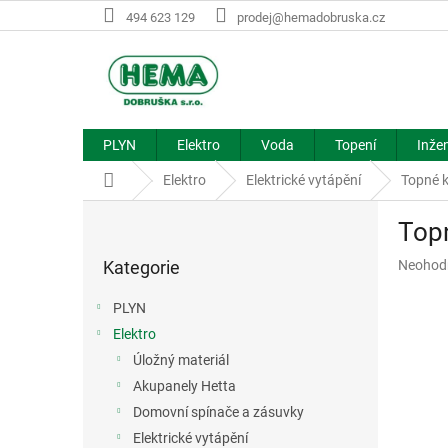
Přejít
494 623 129
prodej@hemadobruska.cz
na
obsah
PLYN
Elektro
Voda
Topení
Inžen
Domů
Elektro
Elektrické vytápění
Topné 
P
Top
o
Přeskočit
s
Průměr
Kategorie
Neohod
kategorie
t
hodnoce
r
produkt
PLYN
a
je
Elektro
n
0,0
z
Úložný materiál
n
5
í
Akupanely Hetta
hvězdič
p
Domovní spínače a zásuvky
a
Elektrické vytápění