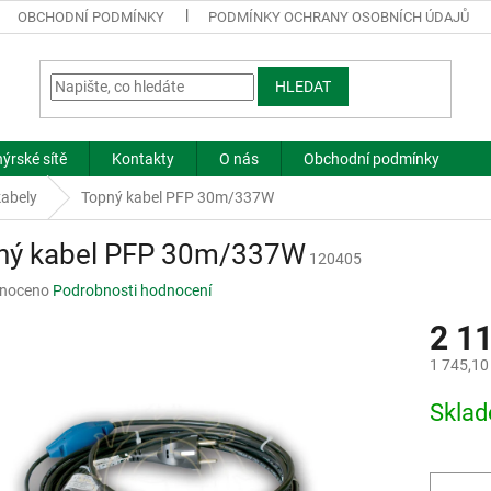
OBCHODNÍ PODMÍNKY
PODMÍNKY OCHRANY OSOBNÍCH ÚDAJŮ
HLEDAT
ýrské sítě
Kontakty
O nás
Obchodní podmínky
kabely
Topný kabel PFP 30m/337W
ný kabel PFP 30m/337W
120405
né
noceno
Podrobnosti hodnocení
ní
2 1
u
1 745,10
Měrná
Skla
cena:
ek.