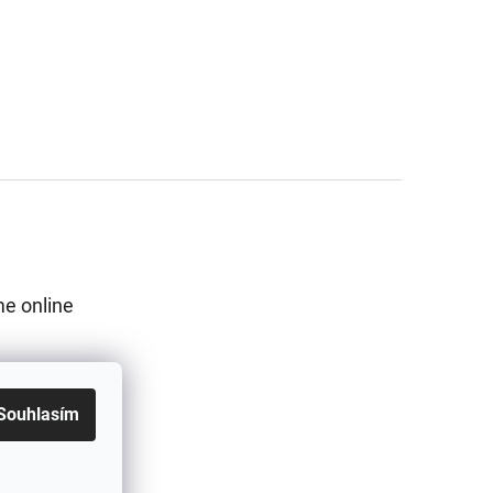
e online
Souhlasím