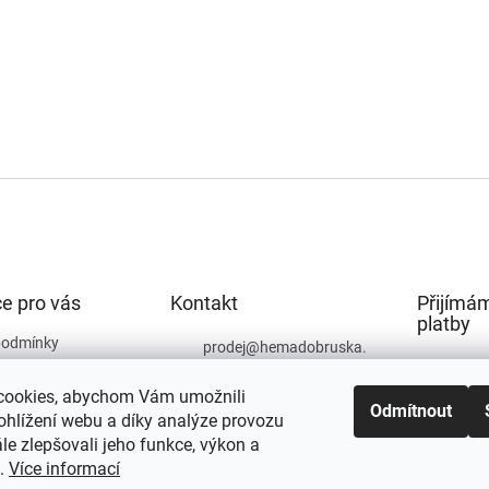
e pro vás
Kontakt
Přijímám
platby
podmínky
prodej
@
hemadobruska.
cz
ochrany osobních
cookies, abychom Vám umožnili
494 623 129
Odmítnout
ohlížení webu a díky analýze provozu
e zlepšovali jeho funkce, výkon a
t.
Více informací