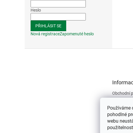
Heslo
PŘIHLÁSIT SE
Nová registrace
Zapomenuté heslo
Z
á
p
a
t
Informac
í
Obchodní 
Podmínky 
údajů
Používáme 
Kontakty
pohodlné pr
webu neustál
O nás
použitelnos