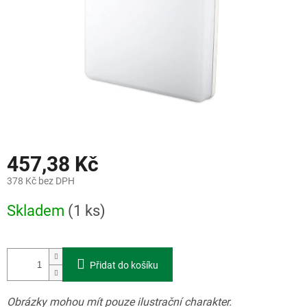
457,38 Kč
378 Kč bez DPH
Měrná
Skladem
(1 ks)
cena:
Přidat do košíku
Obrázky mohou mít pouze ilustrační charakter.