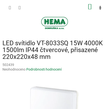
Přejít
NÁKUP
na
obsah
KOŠÍK
LED svítidlo VT-8033SQ 15W 4000K
1500lm IP44 čtvercové, přisazené
220x220x48 mm
502439
Průměrné
Neohodnoceno
Podrobnosti hodnocení
hodnocení
produktu
je
0,0
z
5
hvězdiček.