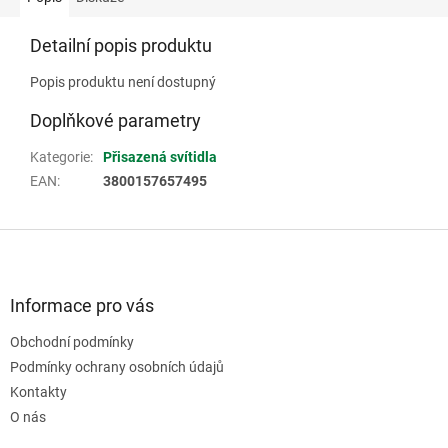
Detailní popis produktu
Popis produktu není dostupný
Doplňkové parametry
Kategorie
:
Přisazená svítidla
EAN
:
3800157657495
Z
á
p
a
Informace pro vás
t
Obchodní podmínky
í
Podmínky ochrany osobních údajů
Kontakty
O nás