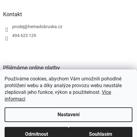
Kontakt
prodej
@
hemadobruska.cz
494 623 129
Přijímáme online platby
Používáme cookies, abychom Vám umožnili pohodlné
prohlížení webu a díky analýze provozu webu neustále
zlepšovali jeho funkce, výkon a použitelnost.
Více
informací
Vytvořil Shoptet
Nastavení
Copyright 2026
HEMA Dobruška s.r.o.
. Všechna práva vyhrazena.
Odmítnout
Souhlasím
Upravit nastavení cookies