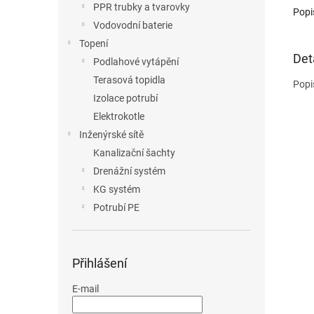
PPR trubky a tvarovky
Popi
Vodovodní baterie
Topení
Det
Podlahové vytápění
Terasová topidla
Popi
Izolace potrubí
Elektrokotle
Inženýrské sítě
Kanalizační šachty
Drenážní systém
KG systém
Potrubí PE
Přihlášení
E-mail