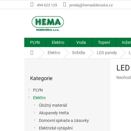
Přejít
494 623 129
prodej@hemadobruska.cz
na
obsah
PLYN
Elektro
Voda
Topení
Inžen
Domů
Elektro
Svítidla
LED panely
L
P
LED
o
Přeskočit
s
Průměr
Kategorie
Neohod
kategorie
t
hodnoce
r
produkt
PLYN
a
je
Elektro
n
0,0
z
Úložný materiál
n
5
í
Akupanely Hetta
hvězdič
p
Domovní spínače a zásuvky
a
Elektrické vytápění