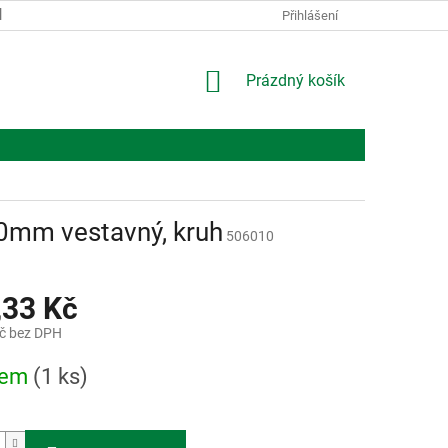
KONTAKTY
O NÁS
Přihlášení
NÁKUPNÍ
Prázdný košík
KOŠÍK
0mm vestavný, kruh
506010
,33 Kč
č bez DPH
dem
(1 ks)