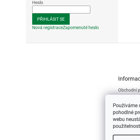
Heslo
PŘIHLÁSIT SE
Nová registrace
Zapomenuté heslo
Z
á
p
a
t
Informac
í
Obchodní 
Podmínky 
údajů
Používáme 
Kontakty
pohodlné pr
webu neustál
O nás
použitelnos