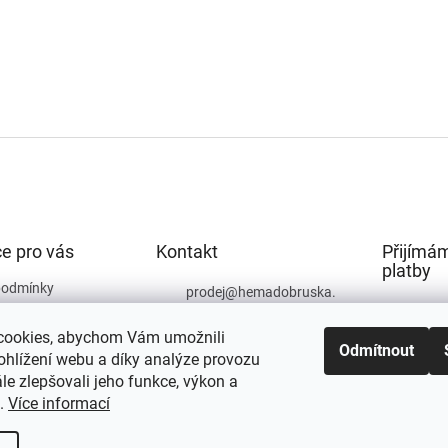
e pro vás
Kontakt
Přijímám
platby
podmínky
prodej
@
hemadobruska.
cz
ochrany osobních
cookies, abychom Vám umožnili
494 623 129
Odmítnout
ohlížení webu a díky analýze provozu
e zlepšovali jeho funkce, výkon a
t.
Více informací