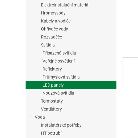
n
Elektroinstalační materiál
e
Hromosvody
l
Kabely a vodiče
Ohřívače vody
Rozvaděče
Svítidla
Přisazená svítidla
Veřejné osvětlení
Reflektory
Průmyslová svítidla
LED panely
Nouzová svítidla
Termostaty
Ventilátory
Voda
Instalatérské potřeby
HT potrubí