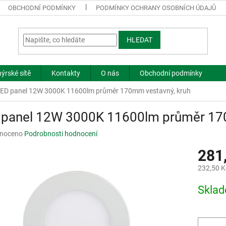
OBCHODNÍ PODMÍNKY
PODMÍNKY OCHRANY OSOBNÍCH ÚDAJŮ
HLEDAT
ýrské sítě
Kontakty
O nás
Obchodní podmínky
ED panel 12W 3000K 11600lm průměr 170mm vestavný, kruh
 panel 12W 3000K 11600lm průměr 17
né
noceno
Podrobnosti hodnocení
ní
281
u
232,50 K
Měrná
Skla
cena:
ek.